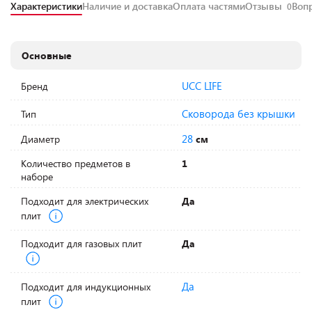
Характеристики
Наличие и доставка
Оплата частями
Отзывы
Воп
0
Основные
UCC LIFE
Бренд
Сковорода без крышки
Тип
28
Диаметр
см
Количество предметов в
1
наборе
Подходит для электрических
Да
плит
Подходит для газовых плит
Да
Да
Подходит для индукционных
плит