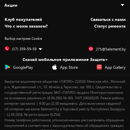
Адреса магазинов
Как сделать заказ
Акции
Новости
Оплата и доставка
Программа «Защита+»
Статьи и обзоры
Безналичный расчёт
Установка техники
Скидки и промокоды
Клуб покупателей
Cвязаться с нами
Вакансии
Обмен и возврат товара
Для игровых консолей
Белорусские товары
Что с моим заказом?
Статус ремонта
Контакты
Юридическая информация
Подписки на видеосервисы
Подарки
Выбор настроек Cookie
Дай пять добру!
Обработка персональных данных
Для мобильных устройств
Бонусы
Подарочные карты
Для компьютеров
Оплата частями
(17) 359-59-59
275@5element.by
Утилизация старой техники
Предзаказы
Скачай мобильное приложение Защита+
Сервисные центры
Новинки
GooglePlay
App Store
App Gallery
Уценка
Закрытое акционерное общество «ПАТИО» 223018, Минская обл., Минский
р-н, Ждановичский с/с, 53, вблизи д.Тарасово, оф. 503.1. Свидетельство о
государственной регистрации ЗАО «ПАТИО» выдано Мингорисполкомом
на основании решения от 18.04.2001 № 491. УНП 100183195. Режим работы
интернет-магазина: с 9.00 до 21.00 ежедневно. Дата включения сведений
об интернет-магазине 5element.by в Торговый реестр Республики Беларусь
- 11.04.2018, № регистрации 412542.
Номер телефона работников, уполномоченных рассматривать обращения
покупателей в соответствии с законодательством об обращениях граждан