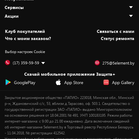
О нас
Сервисы
Адреса магазинов
Как сделать заказ
Акции
Новости
Оплата и доставка
Программа «Защита+»
Статьи и обзоры
Безналичный расчёт
Установка техники
Скидки и промокоды
Клуб покупателей
Cвязаться с нами
Вакансии
Обмен и возврат товара
Для игровых консолей
Белорусские товары
Что с моим заказом?
Статус ремонта
Контакты
Юридическая информация
Подписки на видеосервисы
Подарки
Выбор настроек Cookie
Дай пять добру!
Обработка персональных данных
Для мобильных устройств
Бонусы
Подарочные карты
Для компьютеров
Оплата частями
(17) 359-59-59
275@5element.by
Утилизация старой техники
Предзаказы
Скачай мобильное приложение Защита+
Сервисные центры
Новинки
GooglePlay
App Store
App Gallery
Уценка
Закрытое акционерное общество «ПАТИО» 223018, Минская обл., Минский
р-н, Ждановичский с/с, 53, вблизи д.Тарасово, оф. 503.1. Свидетельство о
государственной регистрации ЗАО «ПАТИО» выдано Мингорисполкомом
на основании решения от 18.04.2001 № 491. УНП 100183195. Режим работы
интернет-магазина: с 9.00 до 21.00 ежедневно. Дата включения сведений
об интернет-магазине 5element.by в Торговый реестр Республики Беларусь
- 11.04.2018, № регистрации 412542.
Номер телефона работников, уполномоченных рассматривать обращения