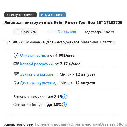
5+19 суперкредит
Разумная цена
Ящик для инструментов Keter Power Tool Box 16" 17191708
0.0
0 отзывов
Сравнить
Код товара: 334629
Тип:
Ящик
Назначение:
Для инструментов
Материал:
Пластик
Оплата частями
от
4.00
/мес
Картой рассрочки,
от
7.17
/мес
Заказать в магазин
, г. Минск
- 12 августа
Доставка курьером
, г. Минск
- 12 августа
Бонусы к начислению:
2.15
Списание бонусов:
до 10%
Характеристики
Наличие и доставка
Оплата частями
Отзывы
Воп
0