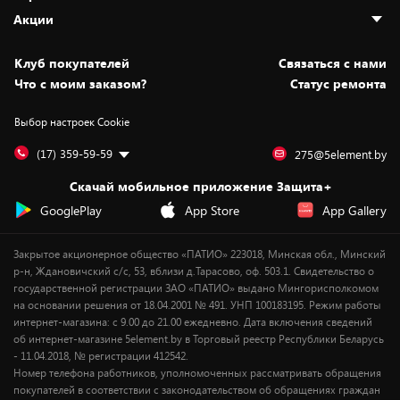
Адреса магазинов
Как сделать заказ
Акции
Новости
Оплата и доставка
Программа «Защита+»
Статьи и обзоры
Безналичный расчёт
Установка техники
Скидки и промокоды
Клуб покупателей
Cвязаться с нами
Вакансии
Обмен и возврат товара
Для игровых консолей
Белорусские товары
Что с моим заказом?
Статус ремонта
Контакты
Юридическая информация
Подписки на видеосервисы
Подарки
Выбор настроек Cookie
Дай пять добру!
Обработка персональных данных
Для мобильных устройств
Бонусы
Подарочные карты
Для компьютеров
Оплата частями
(17) 359-59-59
275@5element.by
Утилизация старой техники
Предзаказы
Скачай мобильное приложение Защита+
Сервисные центры
Новинки
GooglePlay
App Store
App Gallery
Уценка
Закрытое акционерное общество «ПАТИО» 223018, Минская обл., Минский
р-н, Ждановичский с/с, 53, вблизи д.Тарасово, оф. 503.1. Свидетельство о
государственной регистрации ЗАО «ПАТИО» выдано Мингорисполкомом
на основании решения от 18.04.2001 № 491. УНП 100183195. Режим работы
интернет-магазина: с 9.00 до 21.00 ежедневно. Дата включения сведений
об интернет-магазине 5element.by в Торговый реестр Республики Беларусь
- 11.04.2018, № регистрации 412542.
Номер телефона работников, уполномоченных рассматривать обращения
покупателей в соответствии с законодательством об обращениях граждан