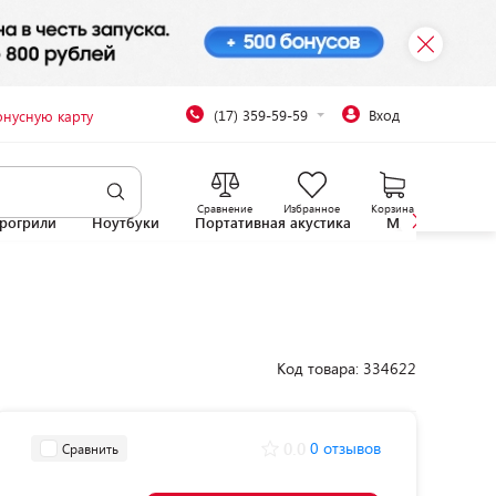
(17) 359-59-59
Вход
онусную карту
Сравнение
Избранное
Корзина
рогрили
Ноутбуки
Портативная акустика
Микроволновы
Код товара: 334622
0.0
0 отзывов
Сравнить