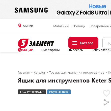
Минск
Магазины
Помощь
Подарочные 
Каталог
АКЦИИ
Смартфоны
Пылесосы
Вентилятор
Главная
Каталог
Товары для хранения инструментов
K
Ящик для инструментов Keter St
5+19 суперкредит
Разумная цена