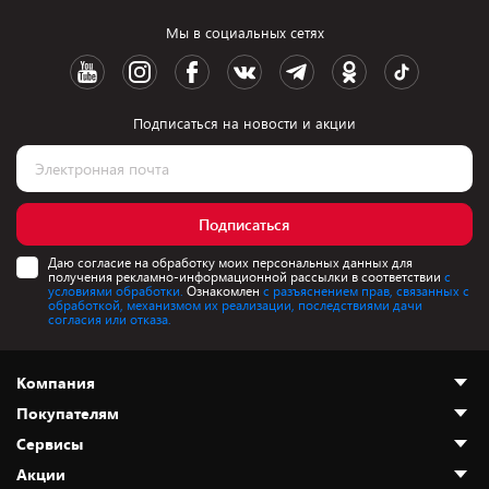
Мы в социальных сетях
Подписаться на новости и акции
Подписаться
Даю согласие на обработку моих персональных данных для
получения рекламно-информационной рассылки в соответствии
с
условиями обработки.
Ознакомлен
с разъяснением прав, связанных с
обработкой, механизмом их реализации, последствиями дачи
согласия или отказа.
Компания
Покупателям
О нас
Сервисы
Адреса магазинов
Как сделать заказ
Акции
Новости