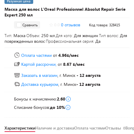
Разумная цена
Маска для волос L'Oreal Professionnel Absolut Repair Serie
Expert 250 мл
0.0
0 отзывов
Сравнить
Код товара: 328415
Тип:
Маска
Объем:
250 мл
Для кого:
Для женщин
Тип волос:
Для
поврежденных волос
Профессиональная серия:
Да
Оплата частями
от
4.96
/мес
Картой рассрочки,
от
8.67
/мес
Заказать в магазин
, г. Минск
- 12 августа
Доставка курьером
, г. Минск
- 12 августа
Бонусы к начислению:
2.60
Списание бонусов:
до 10%
Характеристики
Наличие и доставка
Оплата частями
Отзывы
Воп
0