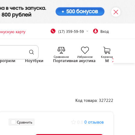
(17) 359-59-59
Вход
онусную карту
Сравнение
Избранное
Корзина
рогрили
Ноутбуки
Портативная акустика
Микроволновы
Код товара: 327222
0.0
0 отзывов
Сравнить