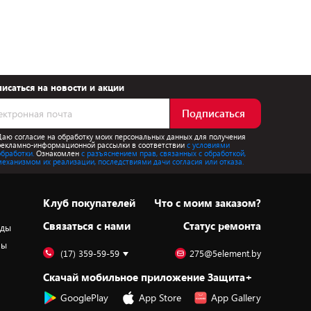
исаться на новости и акции
Подписаться
Даю согласие на обработку моих персональных данных для получения
рекламно-информационной рассылки в соответствии
с условиями
обработки.
Ознакомлен
с разъяснением прав, связанных с обработкой,
механизмом их реализации, последствиями дачи согласия или отказа.
Клуб покупателей
Что с моим заказом?
Cвязаться с нами
Статус ремонта
оды
ры
(17) 359-59-59
275@5element.by
Скачай мобильное приложение Защита+
GooglePlay
App Store
App Gallery