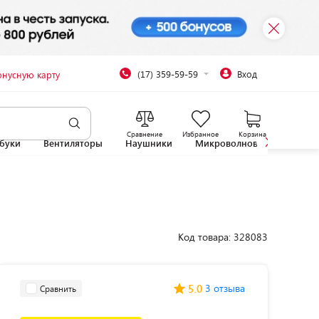
(17) 359-59-59
Вход
онусную карту
Сравнение
Избранное
Корзина
буки
Вентиляторы
Наушники
Микроволновые печи
Код товара: 328083
5.0
3 отзыва
Сравнить