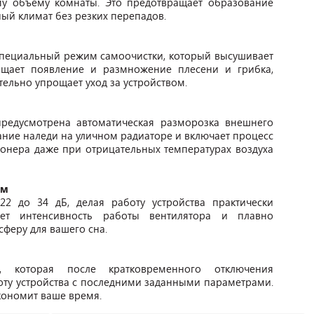
у объему комнаты. Это предотвращает образование
ый климат без резких перепадов.
специальный режим самоочистки, который высушивает
ащает появление и размножение плесени и грибка,
тельно упрощает уход за устройством.
редусмотрена автоматическая разморозка внешнего
ание наледи на уличном радиаторе и включает процесс
онера даже при отрицательных температурах воздуха
им
22 до 34 дБ, делая работу устройства практически
ет интенсивность работы вентилятора и плавно
сферу для вашего сна.
, которая после кратковременного отключения
оту устройства с последними заданными параметрами.
кономит ваше время.