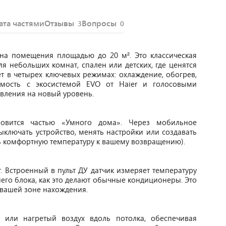
ата частями
Отзывы
Вопросы
3
0
 на помещения площадью до 20 м². Это классическая
ля небольших комнат, спален или детских, где ценятся
ет в четырех ключевых режимах: охлаждение, обогрев,
имость с экосистемой EVO от Haier и голосовыми
вления на новый уровень.
новится частью «Умного дома». Через мобильное
ключать устройство, менять настройки или создавать
ь комфортную температуру к вашему возвращению).
. Встроенный в пульт ДУ датчик измеряет температуру
него блока, как это делают обычные кондиционеры. Это
 вашей зоне нахождения.
 или нагретый воздух вдоль потолка, обеспечивая