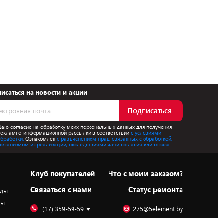
исаться на новости и акции
Подписаться
Даю согласие на обработку моих персональных данных для получения
рекламно-информационной рассылки в соответствии
с условиями
обработки.
Ознакомлен
с разъяснением прав, связанных с обработкой,
механизмом их реализации, последствиями дачи согласия или отказа.
Клуб покупателей
Что с моим заказом?
Cвязаться с нами
Статус ремонта
оды
ры
(17) 359-59-59
275@5element.by