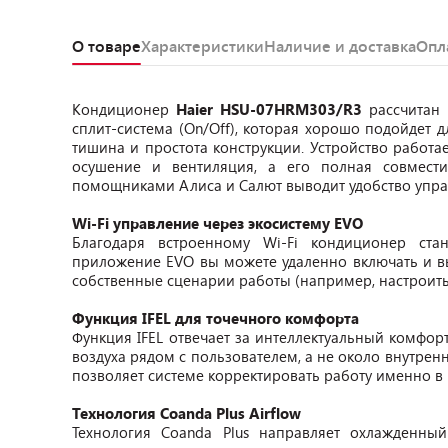
О товаре
Характеристики
Наличие и доставка
Опл
Кондиционер
Haier HSU-07HRM303/R3
рассчитан
сплит-система (On/Off), которая хорошо подойдет д
тишина и простота конструкции. Устройство работа
осушение и вентиляция, а его полная совмест
помощниками Алиса и Салют выводит удобство упра
Wi-Fi управление через экосистему EVO
Благодаря встроенному Wi-Fi кондиционер ста
приложение EVO вы можете удаленно включать и вы
собственные сценарии работы (например, настроит
Функция IFEL для точечного комфорта
Функция IFEL отвечает за интеллектуальный комфорт
воздуха рядом с пользователем, а не около внутрен
позволяет системе корректировать работу именно в
Технология Coanda Plus Airflow
Технология Coanda Plus направляет охлажденный