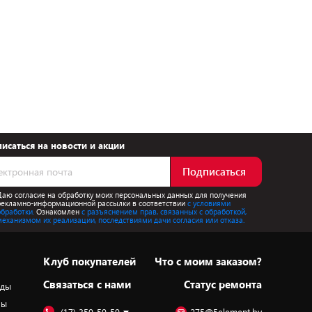
исаться на новости и акции
Подписаться
Даю согласие на обработку моих персональных данных для получения
рекламно-информационной рассылки в соответствии
с условиями
обработки.
Ознакомлен
с разъяснением прав, связанных с обработкой,
механизмом их реализации, последствиями дачи согласия или отказа.
Клуб покупателей
Что с моим заказом?
Cвязаться с нами
Статус ремонта
оды
ры