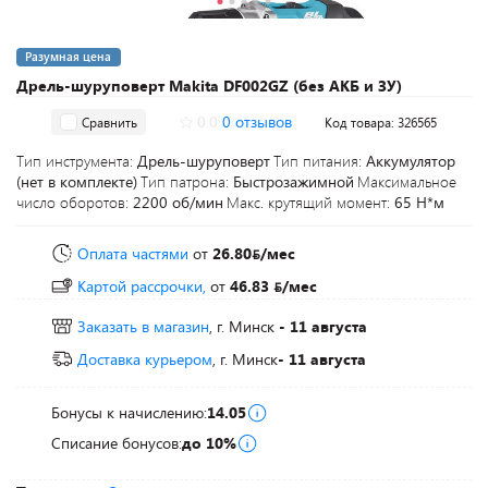
Разумная цена
Дрель-шуруповерт Makita DF002GZ (без АКБ и ЗУ)
0.0
0 отзывов
Сравнить
Код товара: 326565
Тип инструмента:
Дрель-шуруповерт
Тип питания:
Аккумулятор
(нет в комплекте)
Тип патрона:
Быстрозажимной
Максимальное
число оборотов:
2200 об/мин
Макс. крутящий момент:
65 Н*м
Оплата частями
от
26.80
/мес
Картой рассрочки,
от
46.83
/мес
Заказать в магазин
, г. Минск
- 11 августа
Доставка курьером
, г. Минск
- 11 августа
Бонусы к начислению:
14.05
Списание бонусов:
до 10%