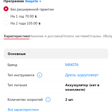
Программа
Защита +
Без расширенной гарантии
На 1 год 70.00
На 2 года 105.00
Характеристики
Наличие и доставка
Оплата частями
Отзывы
Воп
0
Основные
MAKITA
Бренд
Дрель-шуруповерт
Тип инструмента
Тип питания
Аккумулятор (нет в
комплекте)
Количество скоростей
2 шт.
Все характеристики