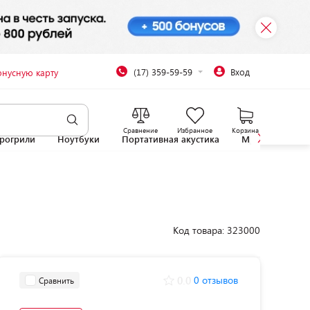
(17) 359-59-59
Вход
онусную карту
Сравнение
Избранное
Корзина
рогрили
Ноутбуки
Портативная акустика
Микроволновы
Код товара: 323000
0.0
0 отзывов
Сравнить