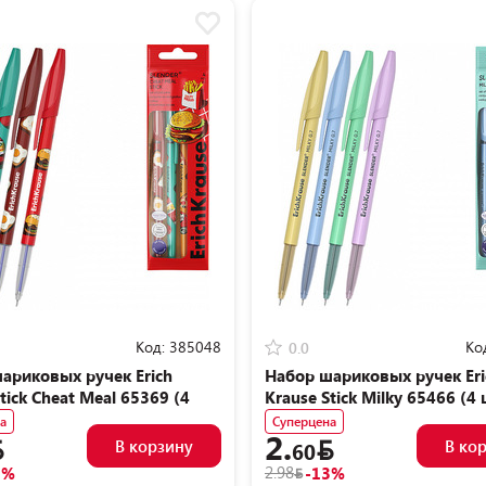
Код:
385048
Ко
0.0
ариковых ручек Erich
Набор шариковых ручек Eri
tick Cheat Meal 65369 (4
Krause Stick Milky 65466 (4 
а
Суперцена
2.
В корзину
В ко
60
2.98
3%
-13%