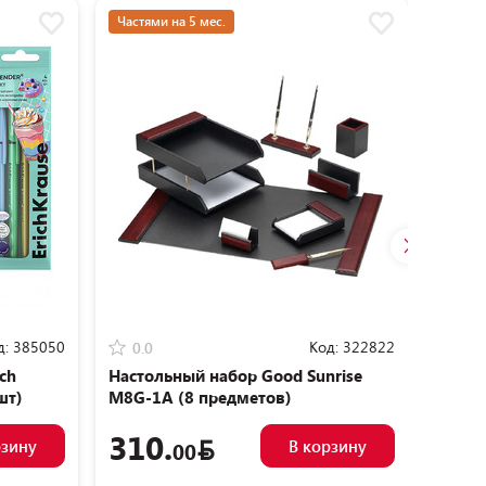
Частями на 5 мес.
д:
385050
Код:
322822
0.0
0.0
ch
Настольный набор Good Sunrise
Папка
шт)
M8G-1A (8 предметов)
AURO
310.
1.
рзину
В корзину
00
5