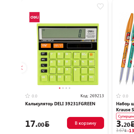
Код:
269213
0.0
0.0
Калькулятор DELI 39231FGREEN
Набор ш
Krause S
шт)
Суперцен
17.
3.
В корзину
00
20
3.67
-1