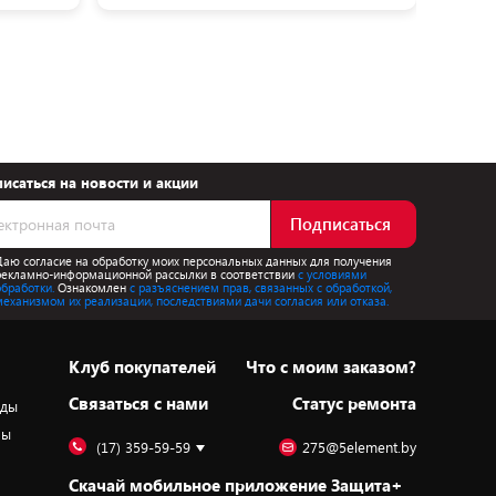
исаться на новости и акции
Подписаться
Даю согласие на обработку моих персональных данных для получения
рекламно-информационной рассылки в соответствии
с условиями
обработки.
Ознакомлен
с разъяснением прав, связанных с обработкой,
механизмом их реализации, последствиями дачи согласия или отказа.
Клуб покупателей
Что с моим заказом?
Cвязаться с нами
Статус ремонта
оды
ры
(17) 359-59-59
275@5element.by
Скачай мобильное приложение Защита+