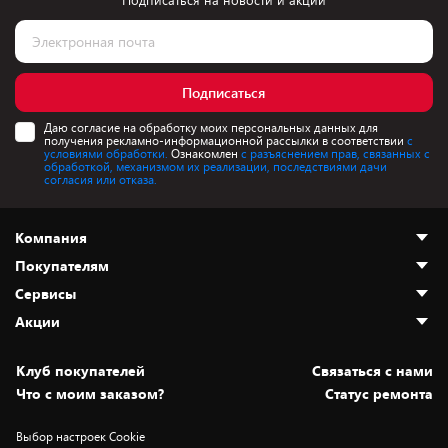
Подписаться на новости и акции
Подписаться
Даю согласие на обработку моих персональных данных для
получения рекламно-информационной рассылки в соответствии
с
условиями обработки.
Ознакомлен
с разъяснением прав, связанных с
обработкой, механизмом их реализации, последствиями дачи
согласия или отказа.
Компания
Покупателям
О нас
Сервисы
Адреса магазинов
Как сделать заказ
Акции
Новости
Оплата и доставка
Программа «Защита+»
Статьи и обзоры
Безналичный расчёт
Установка техники
Скидки и промокоды
Клуб покупателей
Cвязаться с нами
Вакансии
Обмен и возврат товара
Для игровых консолей
Белорусские товары
Что с моим заказом?
Статус ремонта
Контакты
Юридическая информация
Подписки на видеосервисы
Подарки
Выбор настроек Cookie
Дай пять добру!
Обработка персональных данных
Для мобильных устройств
Бонусы