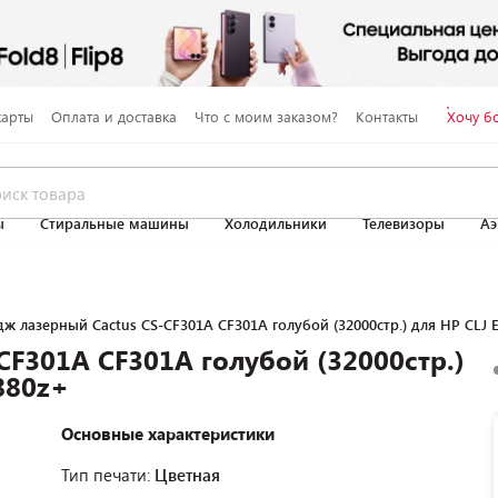
карты
Оплата и доставка
Что с моим заказом?
Контакты
Хочу б
ы
Стиральные машины
Холодильники
Телевизоры
Аэ
ж лазерный Cactus CS-CF301A CF301A голубой (32000стр.) для HP CLJ
CF301A CF301A голубой (32000стр.)
880z+
Основные характеристики
Тип печати:
Цветная