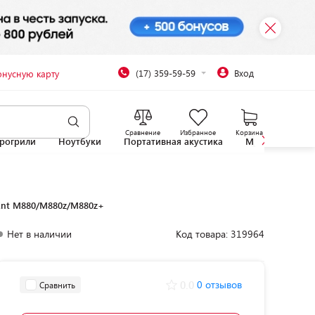
(17) 359-59-59
Вход
онусную карту
Сравнение
Избранное
Корзина
рогрили
Ноутбуки
Портативная акустика
Микроволновы
 Ent M880/M880z/M880z+
Нет в наличии
Код товара: 319964
0.0
0 отзывов
Сравнить