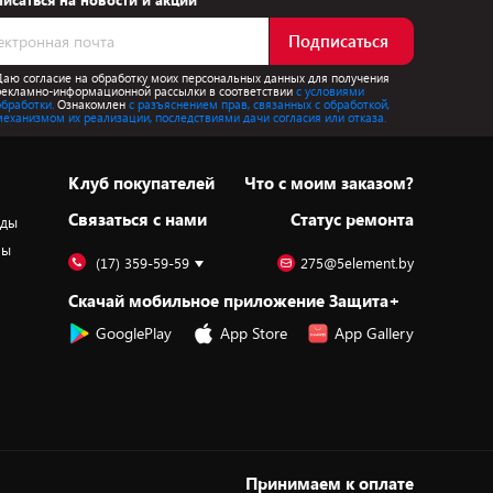
исаться на новости и акции
Подписаться
Даю согласие на обработку моих персональных данных для получения
рекламно-информационной рассылки в соответствии
с условиями
обработки.
Ознакомлен
с разъяснением прав, связанных с обработкой,
механизмом их реализации, последствиями дачи согласия или отказа.
Клуб покупателей
Что с моим заказом?
Cвязаться с нами
Статус ремонта
оды
ры
(17) 359-59-59
275@5element.by
Скачай мобильное приложение Защита+
GooglePlay
App Store
App Gallery
Принимаем к оплате