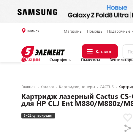
Минск
Магазины
Помощь
Подарочные 
Каталог
АКЦИИ
Смартфоны
Пылесосы
Вентилятор
Главная
Каталог
Картриджи, тонеры
CACTUS
Картрид
Картридж лазерный Cactus CS-
для HP CLJ Ent M880/M880z/M
3+21 суперкредит