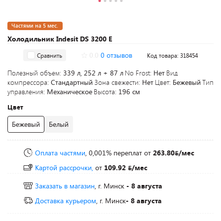
Частями на 5 мес.
Холодильник Indesit DS 3200 E
0.0
0 отзывов
Сравнить
Код товара: 318454
Полезный объем:
339 л, 252 л + 87 л
No Frost:
Нет
Вид
компрессора:
Стандартный
Зона свежести:
Нет
Цвет:
Бежевый
Тип
управления:
Механическое
Высота:
196 см
Цвет
Бежевый
Белый
Оплата частями
, 0,001% переплат
от
263.80
/мес
Картой рассрочки,
от
109.92
/мес
Заказать в магазин
, г. Минск
- 8 августа
Доставка курьером
, г. Минск
- 8 августа