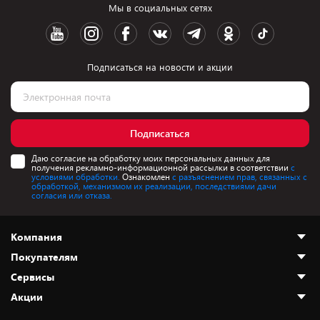
Мы в социальных сетях
Подписаться на новости и акции
Подписаться
Даю согласие на обработку моих персональных данных для
получения рекламно-информационной рассылки в соответствии
с
условиями обработки.
Ознакомлен
с разъяснением прав, связанных с
обработкой, механизмом их реализации, последствиями дачи
согласия или отказа.
Компания
Покупателям
О нас
Сервисы
Адреса магазинов
Как сделать заказ
Акции
Новости
Оплата и доставка
Программа «Защита+»