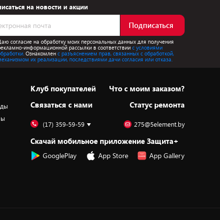
исаться на новости и акции
Подписаться
Даю согласие на обработку моих персональных данных для получения
рекламно-информационной рассылки в соответствии
с условиями
обработки.
Ознакомлен
с разъяснением прав, связанных с обработкой,
механизмом их реализации, последствиями дачи согласия или отказа.
Клуб покупателей
Что с моим заказом?
Cвязаться с нами
Статус ремонта
оды
ры
(17) 359-59-59
275@5element.by
Скачай мобильное приложение Защита+
GooglePlay
App Store
App Gallery