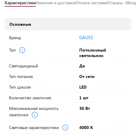
Характеристики
Наличие и доставка
Оплата частями
Отзывы
Воп
0
Основные
GAUSS
Бренд
Тип
Потолочный
светильник
Светодиодный
Да
Тип питания
От сети
Тип цоколя
LED
Количество лампочек
1 шт
Максимальная мощность
30 Вт
лампочки
Световые характеристики
4000 К