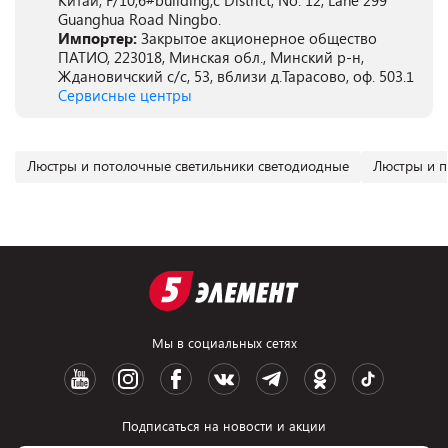
Китай, F/10,6#building,c District, No. 12, Lane 299
Guanghua Road Ningbo.
Импортер:
Закрытое акционерное общество
ПАТИО, 223018, Минская обл., Минский р-н,
Ждановичский с/с, 53, вблизи д.Тарасово, оф. 503.1
Сервисные центры
Люстры и потолочные светильники светодиодные
Люстры и п
Мы в социальных сетях
Подписаться на новости и акции