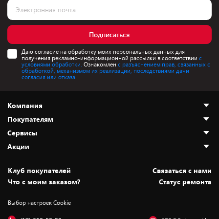
Подписаться
Даю согласие на обработку моих персональных данных для
получения рекламно-информационной рассылки в соответствии
с
условиями обработки.
Ознакомлен
с разъяснением прав, связанных с
обработкой, механизмом их реализации, последствиями дачи
согласия или отказа.
Компания
Покупателям
О нас
Сервисы
Адреса магазинов
Как сделать заказ
Акции
Новости
Оплата и доставка
Программа «Защита+»
Статьи и обзоры
Безналичный расчёт
Установка техники
Скидки и промокоды
Клуб покупателей
Cвязаться с нами
Вакансии
Обмен и возврат товара
Для игровых консолей
Белорусские товары
Что с моим заказом?
Статус ремонта
Контакты
Юридическая информация
Подписки на видеосервисы
Подарки
Выбор настроек Cookie
Дай пять добру!
Обработка персональных данных
Для мобильных устройств
Бонусы