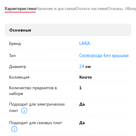
Характеристики
Наличие и доставка
Оплата частями
Отзывы
Воп
0
Основные
LARA
Бренд
Сковорода без крышки
Тип
24
Диаметр
см
Коллекция
Киото
Количество предметов в
1
наборе
Подходит для электрических
Да
плит
Подходит для газовых плит
Да