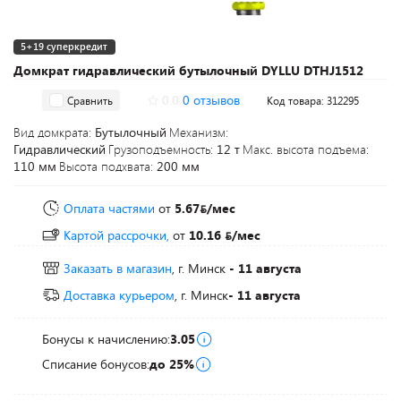
5+19 суперкредит
Домкрат гидравлический бутылочный DYLLU DTHJ1512
0.0
0 отзывов
Сравнить
Код товара: 312295
Вид домкрата:
Бутылочный
Механизм:
Гидравлический
Грузоподъемность:
12 т
Макс. высота подъема:
110 мм
Высота подхвата:
200 мм
Оплата частями
от
5.67
/мес
Картой рассрочки,
от
10.16
/мес
Заказать в магазин
, г. Минск
- 11 августа
Доставка курьером
, г. Минск
- 11 августа
Бонусы к начислению:
3.05
Списание бонусов:
до 25%