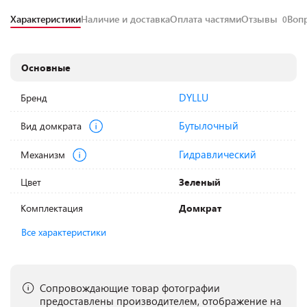
Характеристики
Наличие и доставка
Оплата частями
Отзывы
Воп
0
Основные
DYLLU
Бренд
Бутылочный
Вид домкрата
Гидравлический
Механизм
Цвет
Зеленый
Комплектация
Домкрат
Все характеристики
Сопровождающие товар фотографии
предоставлены производителем, отображение на