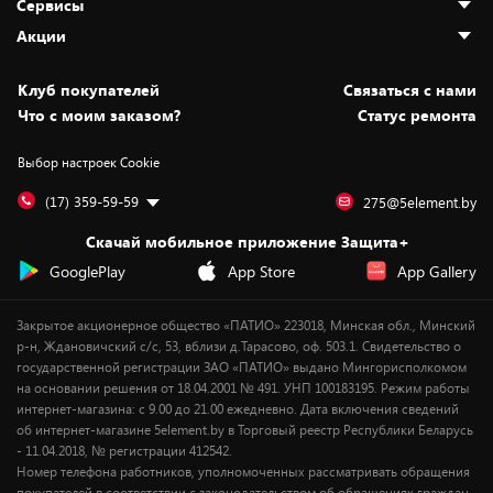
Сервисы
Адреса магазинов
Как сделать заказ
Акции
Новости
Оплата и доставка
Программа «Защита+»
Статьи и обзоры
Безналичный расчёт
Установка техники
Скидки и промокоды
Клуб покупателей
Cвязаться с нами
Вакансии
Обмен и возврат товара
Для игровых консолей
Белорусские товары
Что с моим заказом?
Статус ремонта
Контакты
Юридическая информация
Подписки на видеосервисы
Подарки
Выбор настроек Cookie
Дай пять добру!
Обработка персональных данных
Для мобильных устройств
Бонусы
Подарочные карты
Для компьютеров
Оплата частями
(17) 359-59-59
275@5element.by
Утилизация старой техники
Предзаказы
Скачай мобильное приложение Защита+
Сервисные центры
Новинки
GooglePlay
App Store
App Gallery
Уценка
Закрытое акционерное общество «ПАТИО» 223018, Минская обл., Минский
р-н, Ждановичский с/с, 53, вблизи д.Тарасово, оф. 503.1. Свидетельство о
государственной регистрации ЗАО «ПАТИО» выдано Мингорисполкомом
на основании решения от 18.04.2001 № 491. УНП 100183195. Режим работы
интернет-магазина: с 9.00 до 21.00 ежедневно. Дата включения сведений
об интернет-магазине 5element.by в Торговый реестр Республики Беларусь
- 11.04.2018, № регистрации 412542.
Номер телефона работников, уполномоченных рассматривать обращения
покупателей в соответствии с законодательством об обращениях граждан