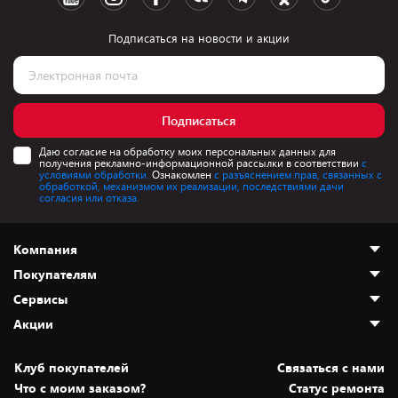
Подписаться на новости и акции
Подписаться
Даю согласие на обработку моих персональных данных для
получения рекламно-информационной рассылки в соответствии
с
условиями обработки.
Ознакомлен
с разъяснением прав, связанных с
обработкой, механизмом их реализации, последствиями дачи
согласия или отказа.
Компания
Покупателям
О нас
Сервисы
Адреса магазинов
Как сделать заказ
Акции
Новости
Оплата и доставка
Программа «Защита+»
Статьи и обзоры
Безналичный расчёт
Установка техники
Скидки и промокоды
Клуб покупателей
Cвязаться с нами
Вакансии
Обмен и возврат товара
Для игровых консолей
Белорусские товары
Что с моим заказом?
Статус ремонта