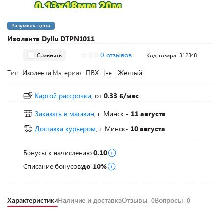
Разумная цена
Изолента Dyllu DTPN1011
0.0
0 отзывов
Сравнить
Код товара: 312348
Тип:
Изолента
Материал:
ПВХ
Цвет:
Желтый
Картой рассрочки,
от
0.33
/мес
Заказать в магазин
, г. Минск
- 11 августа
Доставка курьером
, г. Минск
- 10 августа
Бонусы к начислению:
0.10
Списание бонусов:
до 10%
Характеристики
Наличие и доставка
Отзывы
Вопросы
0
0