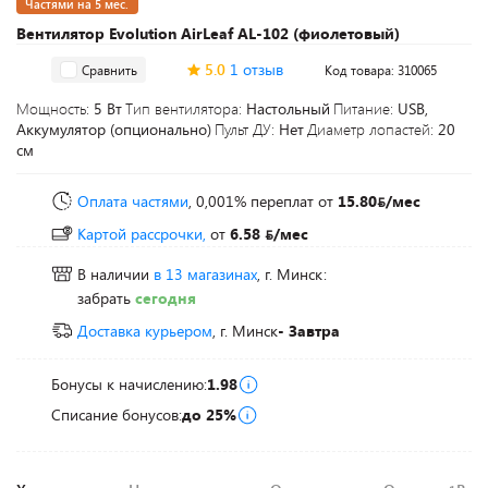
Частями на 5 мес.
Вентилятор Evolution AirLeaf AL-102 (фиолетовый)
5.0
1 отзыв
Сравнить
Код товара: 310065
Мощность:
5 Вт
Тип вентилятора:
Настольный
Питание:
USB,
Аккумулятор (опционально)
Пульт ДУ:
Нет
Диаметр лопастей:
20
см
Оплата частями
, 0,001% переплат
от
15.80
/мес
Картой рассрочки,
от
6.58
/мес
В наличии
в 13 магазинах
, г. Минск:
забрать
сегодня
Доставка курьером
, г. Минск
- Завтра
Бонусы к начислению:
1.98
Списание бонусов:
до 25%