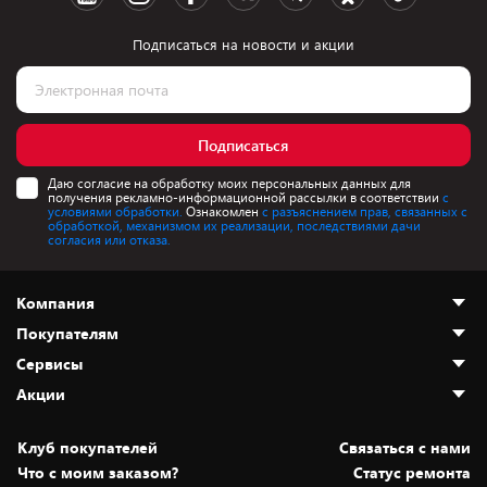
Подписаться на новости и акции
Подписаться
Даю согласие на обработку моих персональных данных для
получения рекламно-информационной рассылки в соответствии
с
условиями обработки.
Ознакомлен
с разъяснением прав, связанных с
обработкой, механизмом их реализации, последствиями дачи
согласия или отказа.
Компания
Покупателям
О нас
Сервисы
Адреса магазинов
Как сделать заказ
Акции
Новости
Оплата и доставка
Программа «Защита+»
Статьи и обзоры
Безналичный расчёт
Установка техники
Скидки и промокоды
Клуб покупателей
Cвязаться с нами
Вакансии
Обмен и возврат товара
Для игровых консолей
Белорусские товары
Что с моим заказом?
Статус ремонта