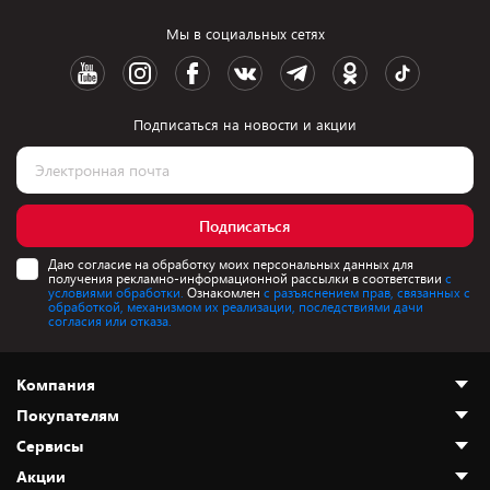
Мы в социальных сетях
Подписаться на новости и акции
Подписаться
Даю согласие на обработку моих персональных данных для
получения рекламно-информационной рассылки в соответствии
с
условиями обработки.
Ознакомлен
с разъяснением прав, связанных с
обработкой, механизмом их реализации, последствиями дачи
согласия или отказа.
Компания
Покупателям
О нас
Сервисы
Адреса магазинов
Как сделать заказ
Акции