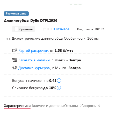
Разумная цена
Длинногубцы Dyllu DTPL2936
0.0
0 отзывов
Сравнить
Код товара: 304182
Тип:
Диэлектрические длинногубцы
Особенности:
160мм
Картой рассрочки,
от
1.58
/мес
Заказать в магазин
, г. Минск
- Завтра
Доставка курьером
, г. Минск
- Завтра
Бонусы к начислению:
0.48
Списание бонусов:
до 10%
Характеристики
Наличие и доставка
Отзывы
Вопросы
0
0