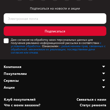
Подписаться на новости и акции
Подписаться
Даю согласие на обработку моих персональных данных для
получения рекламно-информационной рассылки в соответствии
с
условиями обработки.
Ознакомлен
с разъяснением прав, связанных с
обработкой, механизмом их реализации, последствиями дачи
согласия или отказа.
Компания
Покупателям
О нас
Сервисы
Адреса магазинов
Как сделать заказ
Акции
Новости
Оплата и доставка
Программа «Защита+»
Статьи и обзоры
Безналичный расчёт
Установка техники
Скидки и промокоды
Клуб покупателей
Cвязаться с нами
Вакансии
Обмен и возврат товара
Для игровых консолей
Белорусские товары
Что с моим заказом?
Статус ремонта