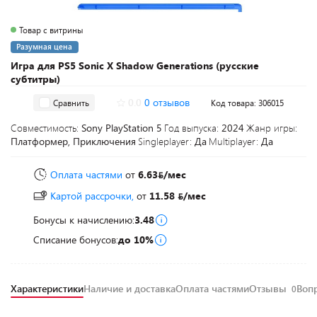
Товар с витрины
Разумная цена
Игра для PS5 Sonic X Shadow Generations (русские
субтитры)
0.0
0 отзывов
Сравнить
Код товара: 306015
Совместимость:
Sony PlayStation 5
Год выпуска:
2024
Жанр игры:
Платформер, Приключения
Singleplayer:
Да
Multiplayer:
Да
Оплата частями
от
6.63
/мес
Картой рассрочки,
от
11.58
/мес
Бонусы к начислению:
3.48
Списание бонусов:
до 10%
Характеристики
Наличие и доставка
Оплата частями
Отзывы
Воп
0