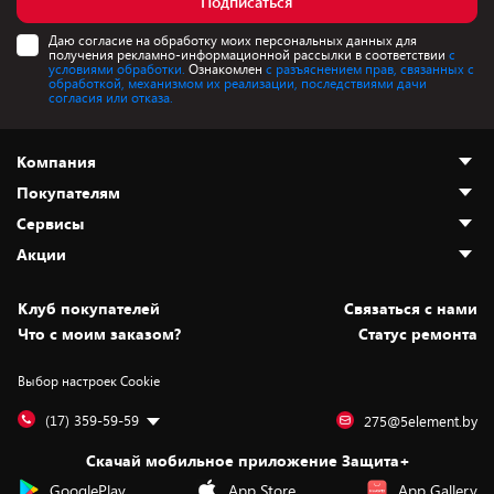
Подписаться
Даю согласие на обработку моих персональных данных для
получения рекламно-информационной рассылки в соответствии
с
условиями обработки.
Ознакомлен
с разъяснением прав, связанных с
обработкой, механизмом их реализации, последствиями дачи
согласия или отказа.
Компания
Покупателям
О нас
Сервисы
Адреса магазинов
Как сделать заказ
Акции
Новости
Оплата и доставка
Программа «Защита+»
Статьи и обзоры
Безналичный расчёт
Установка техники
Скидки и промокоды
Клуб покупателей
Cвязаться с нами
Вакансии
Обмен и возврат товара
Для игровых консолей
Белорусские товары
Что с моим заказом?
Статус ремонта
Контакты
Юридическая информация
Подписки на видеосервисы
Подарки
Выбор настроек Cookie
Дай пять добру!
Обработка персональных данных
Для мобильных устройств
Бонусы
Подарочные карты
Для компьютеров
Оплата частями
(17) 359-59-59
275@5element.by
Утилизация старой техники
Новинки
Скачай мобильное приложение Защита+
Сервисные центры
Уценка
GooglePlay
App Store
App Gallery