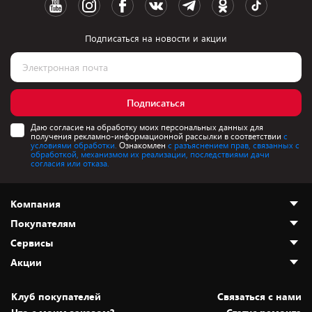
Подписаться на новости и акции
Подписаться
Даю согласие на обработку моих персональных данных для
получения рекламно-информационной рассылки в соответствии
с
условиями обработки.
Ознакомлен
с разъяснением прав, связанных с
обработкой, механизмом их реализации, последствиями дачи
согласия или отказа.
Компания
Покупателям
О нас
Сервисы
Адреса магазинов
Как сделать заказ
Акции
Новости
Оплата и доставка
Программа «Защита+»
Статьи и обзоры
Безналичный расчёт
Установка техники
Скидки и промокоды
Клуб покупателей
Cвязаться с нами
Вакансии
Обмен и возврат товара
Для игровых консолей
Белорусские товары