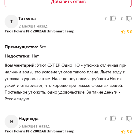
Добавить отзыв
Татьяна
0
0
Т
2 месяца назад
Утюг Polaris PIR 2802AK 3m Smart Temp
5.0
Преимущества:
Все
Недостатки:
Нет
Комментарий:
Утюг СУПЕР Одно НО - утюжка отличная при
наличии воды, это условие утюгов такого плана. Льёте воду и
утюжка в удовольствие. Налегке поутюжила рубашки.Носик
узкий и отпаривает, что хорошо при глажке сложных вещей.
Постельное утюжить, одно удовольствие. За такие деньги -
Рекомендую.
Надежда
0
0
Н
5 месяцев назад
Утюг Polaris PIR 2802AK 3m Smart Temp
5.0