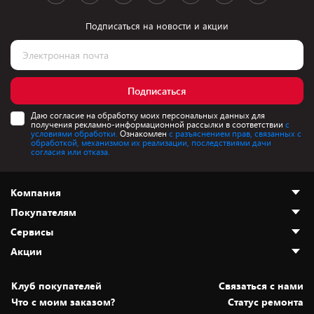
Подписаться на новости и акции
Подписаться
Даю согласие на обработку моих персональных данных для
получения рекламно-информационной рассылки в соответствии
с
условиями обработки.
Ознакомлен
с разъяснением прав, связанных с
обработкой, механизмом их реализации, последствиями дачи
согласия или отказа.
Компания
Покупателям
О нас
Сервисы
Адреса магазинов
Как сделать заказ
Акции
Новости
Оплата и доставка
Программа «Защита+»
Статьи и обзоры
Безналичный расчёт
Установка техники
Скидки и промокоды
Клуб покупателей
Cвязаться с нами
Вакансии
Обмен и возврат товара
Для игровых консолей
Белорусские товары
Что с моим заказом?
Статус ремонта