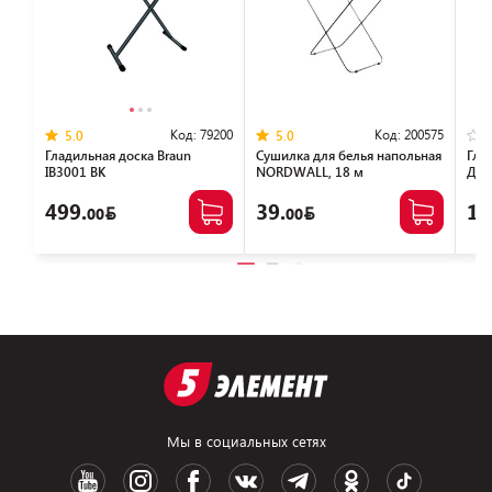
Код:
79200
Код:
200575
5.0
5.0
Гладильная доска Braun
Сушилка для белья напольная
Глад
IB3001 BK
NORDWALL, 18 м
Диа
499.
39.
11
00
00
Мы в социальных сетях