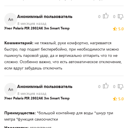
Анонимный пользователь
0
0
Ап
8 месяцев назад
Утюг Polaris PIR 2802AK 3m Smart Temp
5.0
Комментарий:
не тяжелый, руке комфортно, нагревается
быстро, пар подает бесперебойно, при необходимости можно
пшикнуть паровой удар, да и вертикально отпарить что то не
сложно. Особенно важно, что есть автоматическое отключение,
если вдруг забудешь отключить
Анонимный пользователь
0
0
Ап
8 месяцев назад
Утюг Polaris PIR 2802AK 3m Smart Temp
5.0
Преимущества:
*большой контейнер для воды *шнур три
метра *функция самоочистки
Недостатки:
отсутствуют