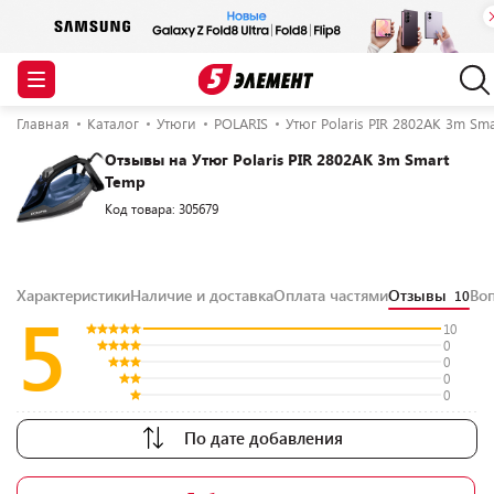
Главная
Каталог
Утюги
POLARIS
Утюг Polaris PIR 2802AK 3m Sm
Отзывы на Утюг Polaris PIR 2802AK 3m Smart
Temp
Код товара: 305679
Характеристики
Наличие и доставка
Оплата частями
Отзывы
Во
10
5
10
0
0
0
0
По дате добавления