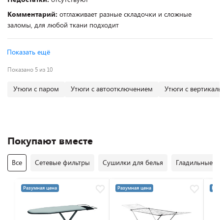
Комментарий:
отглаживает разные складочки и сложные
заломы, для любой ткани подходит
Показать ещё
Показано 5 из 10
Утюги с паром
Утюги с автоотключением
Утюги с вертика
Покупают вместе
Все
Сетевые фильтры
Сушилки для белья
Гладильные д
Разумная цена
Разумная цена
Раз