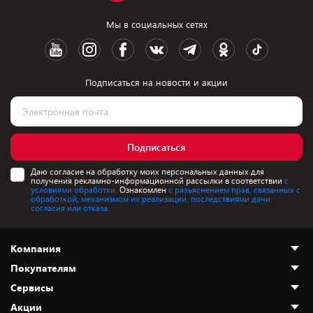
Мы в социальных сетях
Подписаться на новости и акции
Подписаться
Даю согласие на обработку моих персональных данных для
получения рекламно-информационной рассылки в соответствии
с
условиями обработки.
Ознакомлен
с разъяснением прав, связанных с
обработкой, механизмом их реализации, последствиями дачи
согласия или отказа.
Компания
Покупателям
О нас
Сервисы
Адреса магазинов
Как сделать заказ
Акции