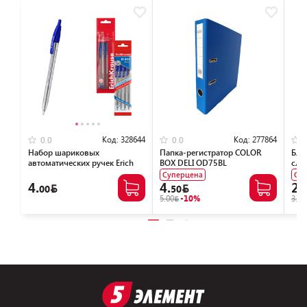
Код:
328644
Код:
277864
0.0
0.0
Набор шариковых
Папка-регистратор COLOR
Бло
автоматических ручек Erich
BOX DELI OD75BL
сло
Krause Matic Classic R-301
Суперцена
Су
46750 (4 шт)
4.
4.
2.
00
50
5.00
-10%
3.00