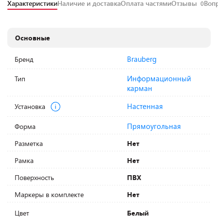
Характеристики
Наличие и доставка
Оплата частями
Отзывы
Воп
0
Основные
Brauberg
Бренд
Информационный
Тип
карман
Настенная
Установка
Прямоугольная
Форма
Разметка
Нет
Рамка
Нет
Поверхность
ПВХ
Маркеры в комплекте
Нет
Цвет
Белый