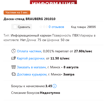
Частями на 5 мес.
Доска-стенд BRAUBERG 291010
0.0
0 отзывов
Сравнить
Код товара: 298595
Тип:
Информационный карман
Поверхность:
ПВХ
Маркеры в
комплекте:
Нет
Длина:
75 см
Ширина:
50 см
Оплата частями
, 0,001% переплат
от
27.60
/мес
Картой рассрочки,
от
11.50
/мес
Заказать в магазин
, г. Минск
- 8 августа
Доставка курьером
, г. Минск
- Завтра
Бонусы к начислению:
3.45
Списание бонусов:
Недоступно