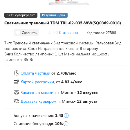
5+19 суперкредит
Разумная цена
Светильник трековый TDM TRL-02-035-WW(SQ0369-0018)
0.0
0 отзывов
Сравнить
Код товара: 297861
Тип:
Трековый светильник
Вид трековой системы:
Рельсовая
Вид
светильника:
Спот
Направленность света:
В сторону,
Вниз
Количество лампочек:
1 шт
Максимальная мощность
лампочки:
35 Вт
Оплата частями
от
2.70
/мес
Картой рассрочки,
от
4.83
/мес
Заказать в магазин
, г. Минск
- 12 августа
Доставка курьером
, г. Минск
- 12 августа
Бонусы к начислению:
1.45
Списание бонусов:
до 10%