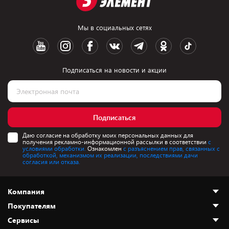
Мы в социальных сетях
Подписаться на новости и акции
Подписаться
Даю согласие на обработку моих персональных данных для
получения рекламно-информационной рассылки в соответствии
с
условиями обработки.
Ознакомлен
с разъяснением прав, связанных с
обработкой, механизмом их реализации, последствиями дачи
согласия или отказа.
Компания
Покупателям
О нас
Сервисы
Адреса магазинов
Как сделать заказ