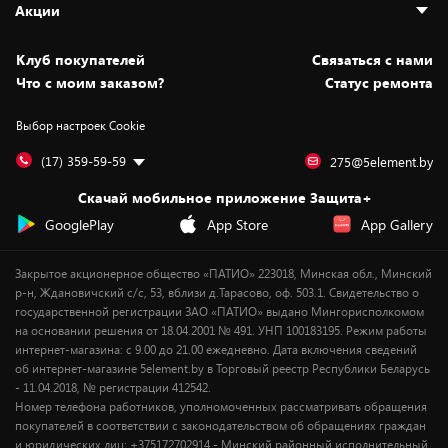
Акции
Новости
Оплата и доставка
Программа «Защита+»
Статьи и обзоры
Безналичный расчёт
Установка техники
Скидки и промокоды
Клуб покупателей
Cвязаться с нами
Вакансии
Обмен и возврат товара
Для игровых консолей
Белорусские товары
Что с моим заказом?
Статус ремонта
Контакты
Юридическая информация
Подписки на видеосервисы
Подарки
Выбор настроек Cookie
Дай пять добру!
Обработка персональных данных
Для мобильных устройств
Бонусы
Подарочные карты
Для компьютеров
Оплата частями
(17) 359-59-59
275@5element.by
Утилизация старой техники
Новинки
Скачай мобильное приложение Защита+
Сервисные центры
Уценка
GooglePlay
App Store
App Gallery
Закрытое акционерное общество «ПАТИО» 223018, Минская обл., Минский
р-н, Ждановичский с/с, 53, вблизи д.Тарасово, оф. 503.1. Свидетельство о
государственной регистрации ЗАО «ПАТИО» выдано Мингорисполкомом
на основании решения от 18.04.2001 № 491. УНП 100183195. Режим работы
интернет-магазина: с 9.00 до 21.00 ежедневно. Дата включения сведений
об интернет-магазине 5element.by в Торговый реестр Республики Беларусь
- 11.04.2018, № регистрации 412542.
Номер телефона работников, уполномоченных рассматривать обращения
покупателей в соответствии с законодательством об обращениях граждан
и юридических лиц: +375172702914 - Минский районный исполнительный