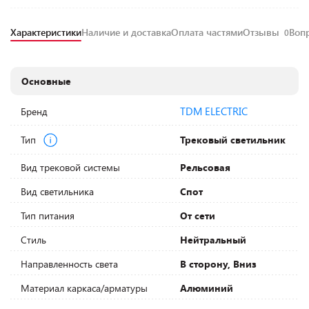
Характеристики
Наличие и доставка
Оплата частями
Отзывы
Воп
0
Основные
TDM ELECTRIC
Бренд
Тип
Трековый светильник
Вид трековой системы
Рельсовая
Вид светильника
Спот
Тип питания
От сети
Стиль
Нейтральный
Направленность света
В сторону, Вниз
Материал каркаса/арматуры
Алюминий