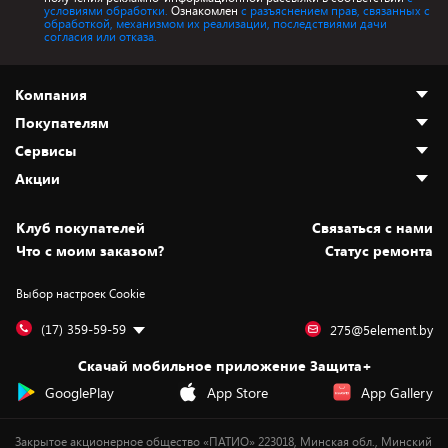
условиями обработки.
Ознакомлен
с разъяснением прав, связанных с
обработкой, механизмом их реализации, последствиями дачи
согласия или отказа.
Компания
Покупателям
О нас
Сервисы
Адреса магазинов
Как сделать заказ
Акции
Новости
Оплата и доставка
Программа «Защита+»
Статьи и обзоры
Безналичный расчёт
Установка техники
Скидки и промокоды
Клуб покупателей
Cвязаться с нами
Вакансии
Обмен и возврат товара
Для игровых консолей
Белорусские товары
Что с моим заказом?
Статус ремонта
Контакты
Юридическая информация
Подписки на видеосервисы
Подарки
Выбор настроек Cookie
Дай пять добру!
Обработка персональных данных
Для мобильных устройств
Бонусы
Подарочные карты
Для компьютеров
Оплата частями
(17) 359-59-59
275@5element.by
Утилизация старой техники
Новинки
Скачай мобильное приложение Защита+
Сервисные центры
Уценка
GooglePlay
App Store
App Gallery
Закрытое акционерное общество «ПАТИО» 223018, Минская обл., Минский