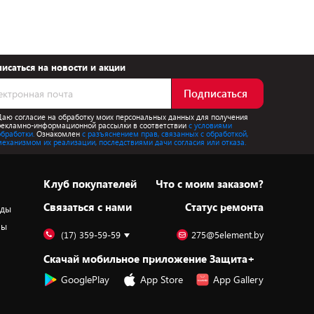
исаться на новости и акции
Подписаться
Даю согласие на обработку моих персональных данных для получения
рекламно-информационной рассылки в соответствии
с условиями
обработки.
Ознакомлен
с разъяснением прав, связанных с обработкой,
механизмом их реализации, последствиями дачи согласия или отказа.
Клуб покупателей
Что с моим заказом?
Cвязаться с нами
Статус ремонта
оды
ры
(17) 359-59-59
275@5element.by
Скачай мобильное приложение Защита+
GooglePlay
App Store
App Gallery