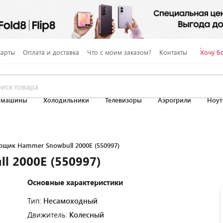
карты
Оплата и доставка
Что с моим заказом?
Контакты
Хочу б
 машины
Холодильники
Телевизоры
Аэрогрили
Ноут
рщик Hammer Snowbull 2000E (550997)
l 2000E (550997)
Основные характеристики
Тип:
Несамоходный
Движитель:
Колесный