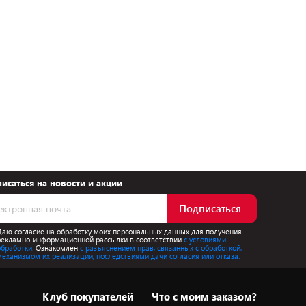
исаться на новости и акции
Подписаться
Даю согласие на обработку моих персональных данных для получения
рекламно-информационной рассылки в соответствии
с условиями
обработки.
Ознакомлен
с разъяснением прав, связанных с обработкой,
механизмом их реализации, последствиями дачи согласия или отказа.
Клуб покупателей
Что с моим заказом?