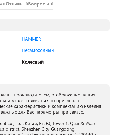
ями
Отзывы
Вопросы
0
0
HAMMER
Несамоходный
Колесный
лены производителем, отображение на них
ана и может отличаться от оригинала.
ческие характеристики и комплектацию изделия
 важные для Вас параметры при заказе.
t co., Ltd., Китай, F5, F3, Tower 1, QuanXinYuan
ua district, Shenzhen City, Guangdong.
енностью "Надёжные инструменты", 220140, г.