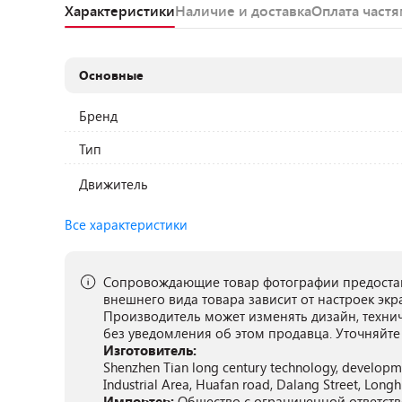
Характеристики
Наличие и доставка
Оплата част
Основные
Бренд
Тип
Движитель
Все характеристики
Сопровождающие товар фотографии предостав
внешнего вида товара зависит от настроек экр
Производитель может изменять дизайн, техни
без уведомления об этом продавца. Уточняйте
Изготовитель:
Shenzhen Tian long century technology, developmen
Industrial Area, Huafan road, Dalang Street, Longh
Импортер:
Общество с ограниченной ответств