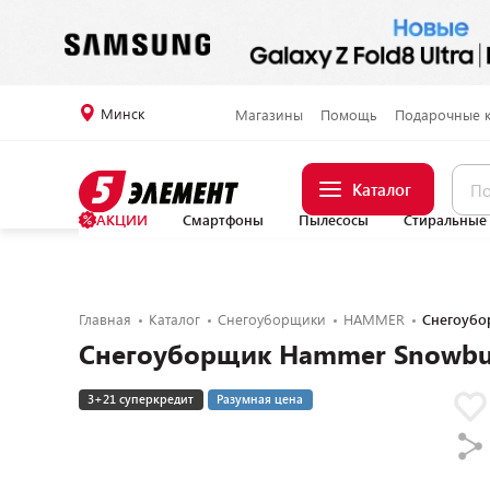
Минск
Магазины
Помощь
Подарочные 
Каталог
АКЦИИ
Смартфоны
Пылесосы
Стиральные
Главная
Каталог
Снегоуборщики
HAMMER
Снегоубо
Снегоуборщик Hammer Snowbul
3+21 суперкредит
Разумная цена