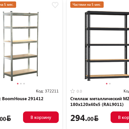
на 5 мес.
Частями на 5 мес.
Код:
372211
Ко
0.0
ж BoomHouse 291412
Стеллаж металлический MZ-
180x120x40x5 (RAL9011)
294.
В корзину
В ко
00
00