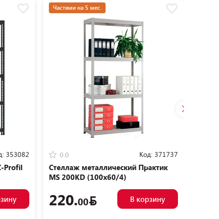
Частями на 5 мес.
Частям
д:
353082
Код:
371737
0.0
0.0
Profil
Стеллаж металлический Практик
Стелл
MS 200KD (100x60/4)
220.
12
рзину
В корзину
00