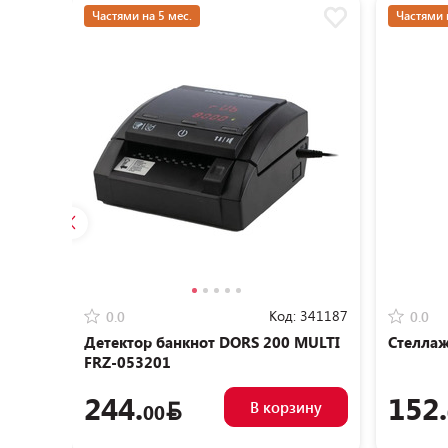
Частями на 5 мес.
Частями 
Код:
341187
0.0
0.0
Детектор банкнот DORS 200 MULTI
Стелла
FRZ-053201
244.
152.
В корзину
00