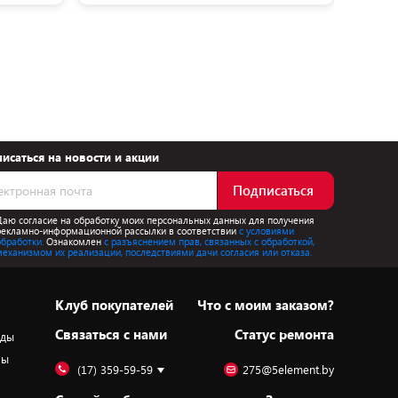
исаться на новости и акции
Подписаться
Даю согласие на обработку моих персональных данных для получения
рекламно-информационной рассылки в соответствии
с условиями
обработки.
Ознакомлен
с разъяснением прав, связанных с обработкой,
механизмом их реализации, последствиями дачи согласия или отказа.
Клуб покупателей
Что с моим заказом?
Cвязаться с нами
Статус ремонта
оды
ры
(17) 359-59-59
275@5element.by