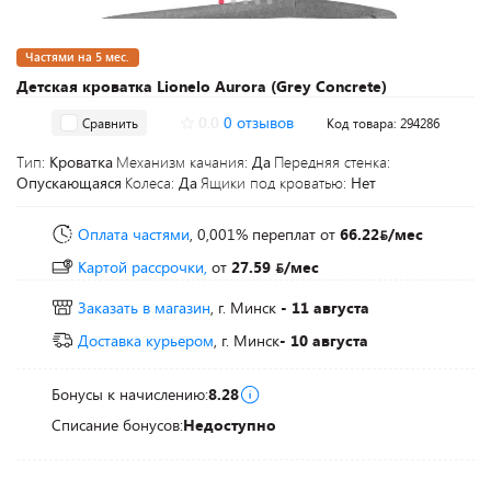
Частями на 5 мес.
Детская кроватка Lionelo Aurora (Grey Concrete)
0.0
0 отзывов
Сравнить
Код товара: 294286
Тип:
Кроватка
Механизм качания:
Да
Передняя стенка:
Опускающаяся
Колеса:
Да
Ящики под кроватью:
Нет
Оплата частями
, 0,001% переплат
от
66.22
/мес
Картой рассрочки,
от
27.59
/мес
Заказать в магазин
, г. Минск
- 11 августа
Доставка курьером
, г. Минск
- 10 августа
Бонусы к начислению:
8.28
Списание бонусов:
Недоступно