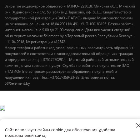
Закрытое акционерное общество «ПАТИО» 223018, Минская обл., Минский
р-н, Ждановичский с/с, 53, вблизи д.Тарасово, оф. 503.1. Свидетельство о
государственной регистрации ЗАО «ПАТИО» выдано Мингорисполкомом
на основании решения от 18.04.2001 № 491. УНП 100183195. Режим работы
интернет-магазина: с 9.00 до 21.00 ежедневно. Дата включения сведений
об интернет-магазине 5element.by в Торговый реестр Республики Беларусь
- 11.04.2018, № регистрации 412542.
Номер телефона работников, уполномоченных рассматривать обращения
покупателей в соответствии с законодательством об обращениях граждан
и юридических лиц: +375172702914 - Минский районный исполнительный
комитет , отдел торговли и услуг. Служба по работе с покупателями ЗАО
«ПАТИО» (по вопросам рассмотрения обращения покупателей о
нарушении их прав): Тел.: +37517-359-23-83. Электронная почта:
5@5element.by
Cайт использует файлы cookie для обеспечения удобства
пользователей сайта,