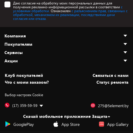
Даю согласие на обработку моих персональных данных для
получения рекламно-информационной рассылки в соответствии
с
условиями обработки.
Ознакомлен
с разъяснением прав, связанных с
обработкой, механизмом их реализации, последствиями дачи
согласия или отказа.
Компания
Покупателям
О нас
Сервисы
Адреса магазинов
Как сделать заказ
Акции
Новости
Оплата и доставка
Программа «Защита+»
Статьи и обзоры
Безналичный расчёт
Установка техники
Скидки и промокоды
Клуб покупателей
Cвязаться с нами
Вакансии
Обмен и возврат товара
Для игровых консолей
Белорусские товары
Что с моим заказом?
Статус ремонта
Контакты
Юридическая информация
Подписки на видеосервисы
Подарки
Выбор настроек Cookie
Дай пять добру!
Обработка персональных данных
Для мобильных устройств
Бонусы
Подарочные карты
Для компьютеров
Оплата частями
(17) 359-59-59
275@5element.by
Утилизация старой техники
Предзаказы
Скачай мобильное приложение Защита+
Сервисные центры
Новинки
GooglePlay
App Store
App Gallery
Уценка