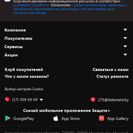
получения рекламно-информационной рассылки в соответствии
с
условиями обработки.
Ознакомлен
с разъяснением прав, связанных с
обработкой, механизмом их реализации, последствиями дачи
согласия или отказа.
Компания
Покупателям
О нас
Сервисы
Адреса магазинов
Как сделать заказ
Акции
Новости
Оплата и доставка
Программа «Защита+»
Статьи и обзоры
Безналичный расчёт
Установка техники
Скидки и промокоды
Клуб покупателей
Cвязаться с нами
Вакансии
Обмен и возврат товара
Для игровых консолей
Белорусские товары
Что с моим заказом?
Статус ремонта
Контакты
Юридическая информация
Подписки на видеосервисы
Подарки
Выбор настроек Cookie
Дай пять добру!
Обработка персональных данных
Для мобильных устройств
Бонусы
Подарочные карты
Для компьютеров
Оплата частями
(17) 359-59-59
275@5element.by
Утилизация старой техники
Предзаказы
Скачай мобильное приложение Защита+
Сервисные центры
Новинки
GooglePlay
App Store
App Gallery
Уценка
Закрытое акционерное общество «ПАТИО» 223018, Минская обл., Минский