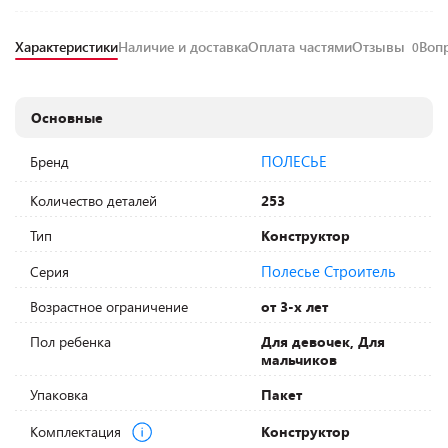
Характеристики
Наличие и доставка
Оплата частями
Отзывы
Воп
0
Основные
ПОЛЕСЬЕ
Бренд
Количество деталей
253
Тип
Конструктор
Полесье Строитель
Серия
Возрастное ограничение
от 3-х лет
Пол ребенка
Для девочек, Для
мальчиков
Упаковка
Пакет
Комплектация
Конструктор