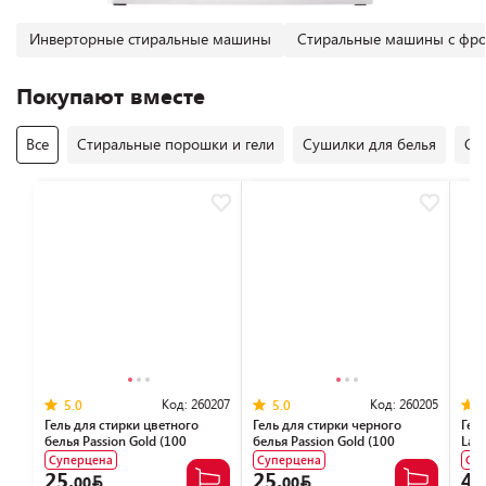
Инверторные стиральные машины
Стиральные машины с фро
Покупают вместе
Все
Стиральные порошки и гели
Сушилки для белья
Се
Код:
260207
Код:
260205
5.0
5.0
Гель для стирки цветного
Гель для стирки черного
Гель
белья Passion Gold (100
белья Passion Gold (100
Lava
стирок) 4 л
стирок) 4 л
(90 
Суперцена
Суперцена
Су
25.
25.
49
00
00