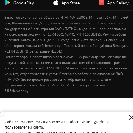
Новинки
GooglePlay
App Store
App Gallery
Уценка
Закрытое акционерное общество «ПАТИО» 223018, Минская обл., Минский
р-н, Ждановичский с/с, 53, вблизи д.Тарасово, оф. 503.1. Свидетельство о
государственной регистрации ЗАО «ПАТИО» выдано Мингорисполкомом
на основании решения от 18.04.2001 № 491. УНП 100183195. Режим работы
интернет-магазина: с 9.00 до 21.00 ежедневно. Дата включения сведений
об интернет-магазине 5element.by в Торговый реестр Республики Беларусь
- 11.04.2018, № регистрации 412542.
Номер телефона работников, уполномоченных рассматривать обращения
покупателей в соответствии с законодательством об обращениях граждан
и юридических лиц: +375172702914 - Минский районный исполнительный
комитет , отдел торговли и услуг. Служба по работе с покупателями ЗАО
«ПАТИО» (по вопросам рассмотрения обращения покупателей о
нарушении их прав): Тел.: +37517-359-23-83. Электронная почта:
5@5element.by
Cайт использует файлы cookie для обеспечения удобства
пользователей сайта,
его улучшения, предоставления персонализированных