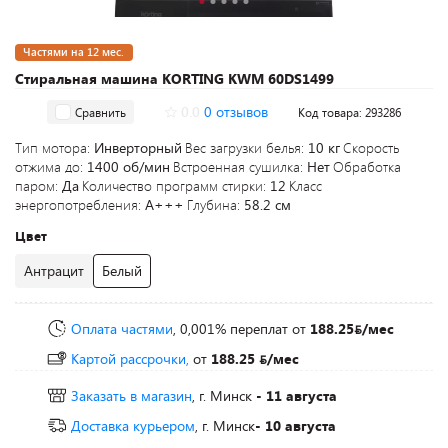
Частями на 12 мес.
Стиральная машина KORTING KWM 60DS1499
0.0
0 отзывов
Сравнить
Код товара: 293286
Тип мотора:
Инверторный
Вес загрузки белья:
10 кг
Скорость
отжима до:
1400 об/мин
Встроенная сушилка:
Нет
Обработка
паром:
Да
Количество программ стирки:
12
Класс
энергопотребления:
A+++
Глубина:
58.2 см
Цвет
Антрацит
Белый
Оплата частями
, 0,001% переплат
от
188.25
/мес
Картой рассрочки,
от
188.25
/мес
Заказать в магазин
, г. Минск
- 11 августа
Доставка курьером
, г. Минск
- 10 августа