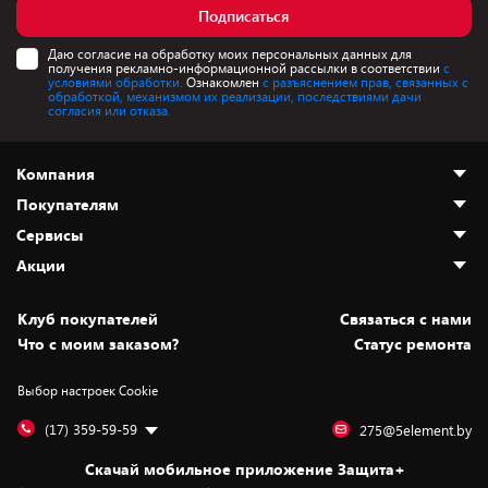
Подписаться
Даю согласие на обработку моих персональных данных для
получения рекламно-информационной рассылки в соответствии
с
условиями обработки.
Ознакомлен
с разъяснением прав, связанных с
обработкой, механизмом их реализации, последствиями дачи
согласия или отказа.
Компания
Покупателям
О нас
Сервисы
Адреса магазинов
Как сделать заказ
Акции
Новости
Оплата и доставка
Программа «Защита+»
Статьи и обзоры
Безналичный расчёт
Установка техники
Скидки и промокоды
Клуб покупателей
Cвязаться с нами
Вакансии
Обмен и возврат товара
Для игровых консолей
Белорусские товары
Что с моим заказом?
Статус ремонта
Контакты
Юридическая информация
Подписки на видеосервисы
Подарки
Выбор настроек Cookie
Дай пять добру!
Обработка персональных данных
Для мобильных устройств
Бонусы
Подарочные карты
Для компьютеров
Оплата частями
(17) 359-59-59
275@5element.by
Утилизация старой техники
Предзаказы
Скачай мобильное приложение Защита+
Сервисные центры