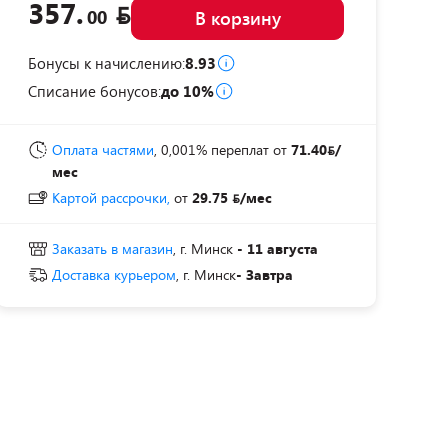
357.
00
В корзину
Бонусы к начислению:
8.93
Списание бонусов:
до 10%
Оплата частями
, 0,001% переплат
от
71.40
/
мес
Картой рассрочки,
от
29.75
/мес
Заказать в магазин
, г. Минск
- 11 августа
Доставка курьером
, г. Минск
- Завтра