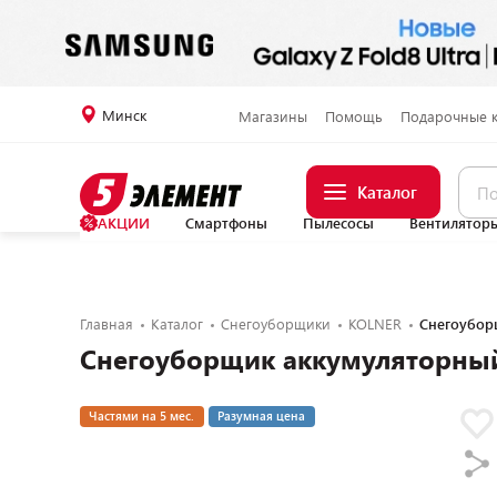
Минск
Магазины
Помощь
Подарочные 
Каталог
АКЦИИ
Смартфоны
Пылесосы
Вентилятор
Главная
Каталог
Снегоуборщики
KOLNER
Снегоуборщ
Снегоуборщик аккумуляторный 
Частями на 5 мес.
Разумная цена