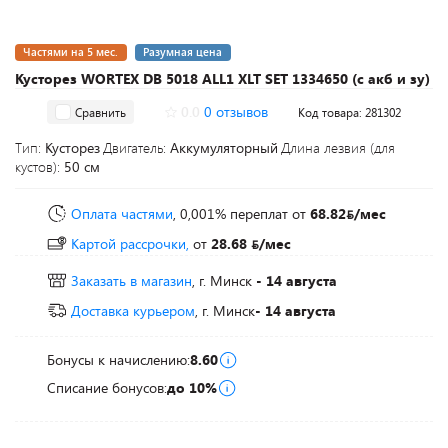
Частями на 5 мес.
Разумная цена
Кусторез WORTEX DB 5018 ALL1 XLT SET 1334650 (с акб и зу)
0.0
0 отзывов
Сравнить
Код товара: 281302
Тип:
Кусторез
Двигатель:
Аккумуляторный
Длина лезвия (для
кустов):
50 см
Оплата частями
, 0,001% переплат
от
68.82
/мес
Картой рассрочки,
от
28.68
/мес
Заказать в магазин
, г. Минск
- 14 августа
Доставка курьером
, г. Минск
- 14 августа
Бонусы к начислению:
8.60
Списание бонусов:
до 10%