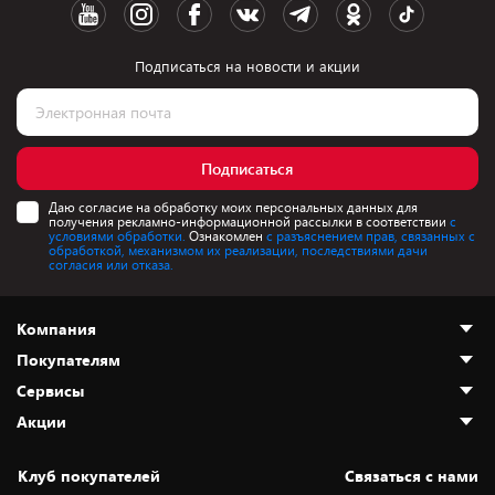
Подписаться на новости и акции
Подписаться
Даю согласие на обработку моих персональных данных для
получения рекламно-информационной рассылки в соответствии
с
условиями обработки.
Ознакомлен
с разъяснением прав, связанных с
обработкой, механизмом их реализации, последствиями дачи
согласия или отказа.
Компания
Покупателям
О нас
Сервисы
Адреса магазинов
Как сделать заказ
Акции
Новости
Оплата и доставка
Программа «Защита+»
Статьи и обзоры
Безналичный расчёт
Установка техники
Скидки и промокоды
Клуб покупателей
Cвязаться с нами