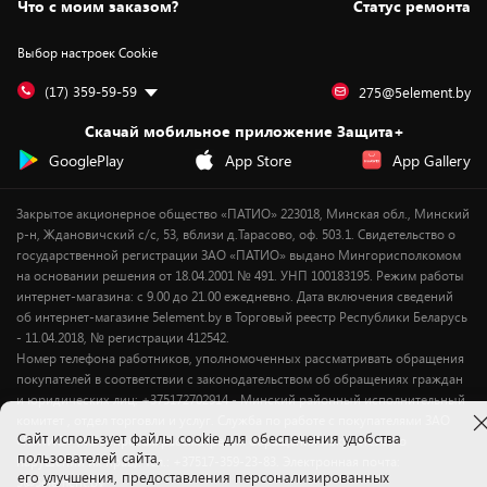
Вакансии
Обмен и возврат товара
Для игровых консолей
Белорусские товары
Что с моим заказом?
Статус ремонта
Контакты
Юридическая информация
Подписки на видеосервисы
Подарки
Выбор настроек Cookie
Дай пять добру!
Обработка персональных данных
Для мобильных устройств
Бонусы
Подарочные карты
Для компьютеров
Оплата частями
(17) 359-59-59
275@5element.by
Утилизация старой техники
Предзаказы
Скачай мобильное приложение Защита+
Сервисные центры
Новинки
GooglePlay
App Store
App Gallery
Уценка
Закрытое акционерное общество «ПАТИО» 223018, Минская обл., Минский
р-н, Ждановичский с/с, 53, вблизи д.Тарасово, оф. 503.1. Свидетельство о
государственной регистрации ЗАО «ПАТИО» выдано Мингорисполкомом
на основании решения от 18.04.2001 № 491. УНП 100183195. Режим работы
интернет-магазина: с 9.00 до 21.00 ежедневно. Дата включения сведений
об интернет-магазине 5element.by в Торговый реестр Республики Беларусь
- 11.04.2018, № регистрации 412542.
Номер телефона работников, уполномоченных рассматривать обращения
покупателей в соответствии с законодательством об обращениях граждан
и юридических лиц: +375172702914 - Минский районный исполнительный
комитет , отдел торговли и услуг. Служба по работе с покупателями ЗАО
Cайт использует файлы cookie для обеспечения удобства
«ПАТИО» (по вопросам рассмотрения обращения покупателей о
пользователей сайта,
нарушении их прав): Тел.: +37517-359-23-83. Электронная почта:
его улучшения, предоставления персонализированных
5@5element.by