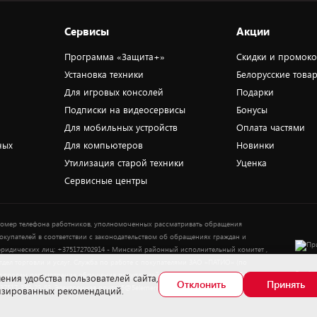
Сервисы
Акции
Программа «Защита+»
Скидки и промок
Установка техники
Белорусские това
Для игровых консолей
Подарки
Подписки на видеосервисы
Бонусы
Для мобильных устройств
Оплата частями
ных
Для компьютеров
Новинки
Утилизация старой техники
Уценка
Сервисные центры
омер телефона работников, уполномоченных рассматривать обращения
окупателей в соответствии с законодательством об обращениях граждан и
ридических лиц: +375172702914 - Минский районный исполнительный комитет ,
тдел торговли и услуг. Служба по работе с покупателями ЗАО «ПАТИО» (по
Выбор
опросам рассмотрения обращения покупателей о нарушении их прав): Тел.:
ения удобства пользователей сайта,
Отклонить
Принять
37517-359-23-83. Электронная почта: 5@5element.by
лизированных рекомендаций.