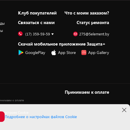
Клуб покупателей
Что с моим заказом?
Cвязаться с нами
Статус ремонта
оды
ры
(17) 359-59-59
275@5element.by
Скачай мобильное приложение Защита+
GooglePlay
App Store
App Gallery
Принимаем к оплате
 настроек Cookie
Подробнее о настройках файлов Cookie