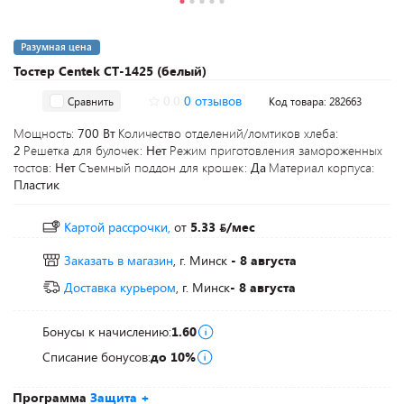
Разумная цена
Тостер Centek CT-1425 (белый)
0.0
0 отзывов
Сравнить
Код товара: 282663
Мощность:
700 Вт
Количество отделений/ломтиков хлеба:
2
Решетка для булочек:
Нет
Режим приготовления замороженных
тостов:
Нет
Съемный поддон для крошек:
Да
Материал корпуса:
Пластик
Картой рассрочки,
от
5.33
/мес
Заказать в магазин
, г. Минск
- 8 августа
Доставка курьером
, г. Минск
- 8 августа
Бонусы к начислению:
1.60
Списание бонусов:
до 10%
Программа
Защита +