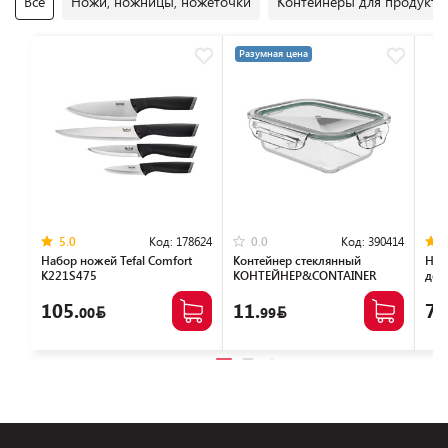
Все
Ножи, ножницы, ножеточки
Контейнеры для продукто
Разумная цена
Код:
178624
Код:
390414
5.0
0.0
Набор ножей Tefal Сomfort
Контейнер стеклянный
Наб
K221S475
КОНТЕЙНЕР&CONTAINER
доск
L500
189
105.
11.
79
00
99