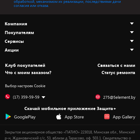
обработкой, механизмом их реализации, последствиями дачи
согласия или отказа.
Компания
Покупателям
О нас
Сервисы
Адреса магазинов
Как сделать заказ
Акции
Новости
Оплата и доставка
Программа «Защита+»
Статьи и обзоры
Безналичный расчёт
Установка техники
Скидки и промокоды
Клуб покупателей
Cвязаться с нами
Вакансии
Обмен и возврат товара
Для игровых консолей
Белорусские товары
Что с моим заказом?
Статус ремонта
Контакты
Юридическая информация
Подписки на видеосервисы
Подарки
Выбор настроек Cookie
Дай пять добру!
Обработка персональных данных
Для мобильных устройств
Бонусы
Подарочные карты
Для компьютеров
Оплата частями
(17) 359-59-59
275@5element.by
Утилизация старой техники
Новинки
Скачай мобильное приложение Защита+
Сервисные центры
Уценка
GooglePlay
App Store
App Gallery
Закрытое акционерное общество «ПАТИО» 223018, Минская обл., Минский
р-н, Ждановичский с/с, 53, вблизи д.Тарасово, оф. 503.1. Свидетельство о