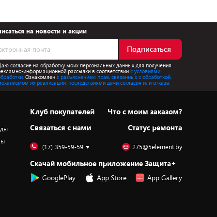
исаться на новости и акции
Подписаться
Даю согласие на обработку моих персональных данных для получения
рекламно-информационной рассылки в соответствии
с условиями
обработки.
Ознакомлен
с разъяснением прав, связанных с обработкой,
механизмом их реализации, последствиями дачи согласия или отказа.
Клуб покупателей
Что с моим заказом?
Cвязаться с нами
Статус ремонта
оды
ры
(17) 359-59-59
275@5element.by
Скачай мобильное приложение Защита+
GooglePlay
App Store
App Gallery