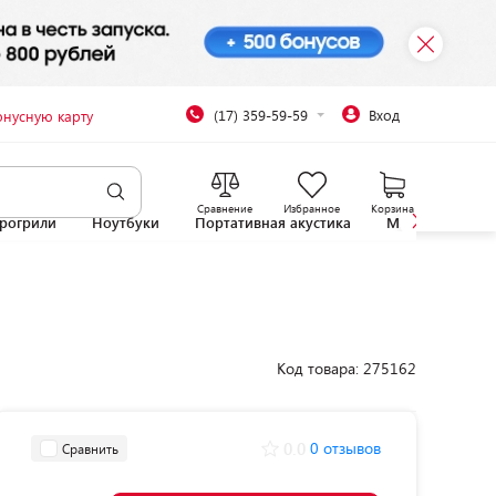
(17) 359-59-59
Вход
онусную карту
Сравнение
Избранное
Корзина
рогрили
Ноутбуки
Портативная акустика
Микроволновы
Код товара: 275162
0.0
0 отзывов
Сравнить