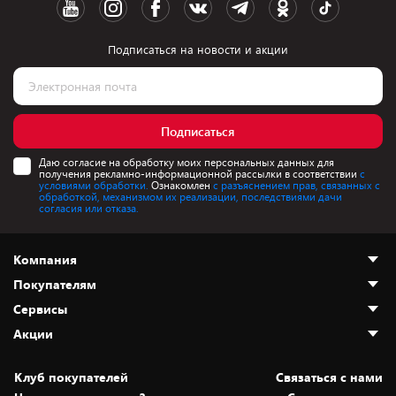
Подписаться на новости и акции
Подписаться
Даю согласие на обработку моих персональных данных для
получения рекламно-информационной рассылки в соответствии
с
условиями обработки.
Ознакомлен
с разъяснением прав, связанных с
обработкой, механизмом их реализации, последствиями дачи
согласия или отказа.
Компания
Покупателям
О нас
Сервисы
Адреса магазинов
Как сделать заказ
Акции
Новости
Оплата и доставка
Программа «Защита+»
Статьи и обзоры
Безналичный расчёт
Установка техники
Скидки и промокоды
Клуб покупателей
Cвязаться с нами
Вакансии
Обмен и возврат товара
Для игровых консолей
Белорусские товары