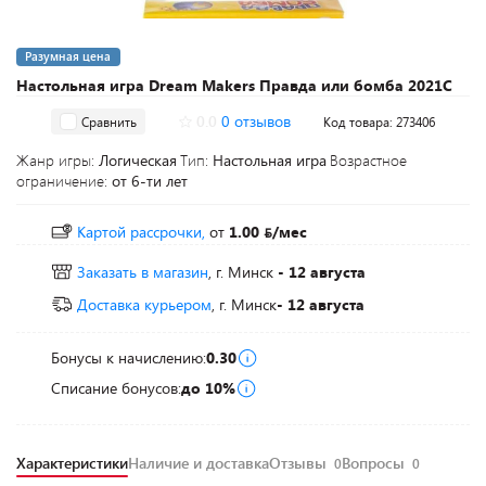
Разумная цена
Настольная игра Dream Makers Правда или бомба 2021C
0.0
0 отзывов
Сравнить
Код товара: 273406
Жанр игры:
Логическая
Тип:
Настольная игра
Возрастное
ограничение:
от 6-ти лет
Картой рассрочки,
от
1.00
/мес
Заказать в магазин
, г. Минск
- 12 августа
Доставка курьером
, г. Минск
- 12 августа
Бонусы к начислению:
0.30
Списание бонусов:
до 10%
Характеристики
Наличие и доставка
Отзывы
Вопросы
0
0