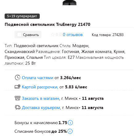
5+19 суперкредит
Подвесной светильник TruEnergy 21470
0.0
0 отзывов
Сравнить
Код товара: 274283
Тип:
Подвесной светильник
Стиль:
Модерн,
Скандинавский
Размещение:
Гостиная, Жилая комната, Кухня,
Прихожая, Спальня
Тип цоколя:
E27
Максимальная мощность
лампочки:
25 Вт
Оплата частями
от
3.26
/мес
Картой рассрочки,
от
5.83
/мес
Заказать в магазин
, г. Минск
- 11 августа
Доставка курьером
, г. Минск
- 11 августа
Бонусы к начислению:
1.75
Списание бонусов:
до 25%