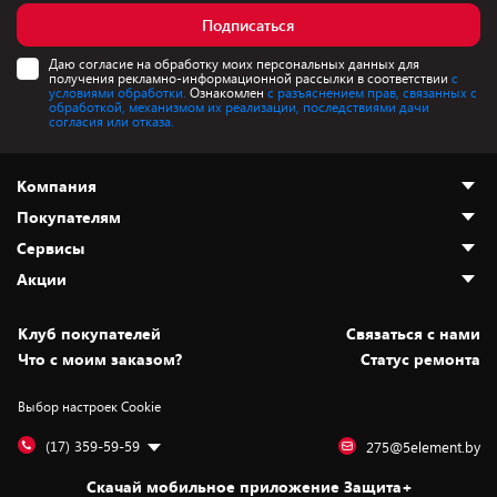
Подписаться
Даю согласие на обработку моих персональных данных для
получения рекламно-информационной рассылки в соответствии
с
условиями обработки.
Ознакомлен
с разъяснением прав, связанных с
обработкой, механизмом их реализации, последствиями дачи
согласия или отказа.
Компания
Покупателям
О нас
Сервисы
Адреса магазинов
Как сделать заказ
Акции
Новости
Оплата и доставка
Программа «Защита+»
Статьи и обзоры
Безналичный расчёт
Установка техники
Скидки и промокоды
Клуб покупателей
Cвязаться с нами
Вакансии
Обмен и возврат товара
Для игровых консолей
Белорусские товары
Что с моим заказом?
Статус ремонта
Контакты
Юридическая информация
Подписки на видеосервисы
Подарки
Выбор настроек Cookie
Дай пять добру!
Обработка персональных данных
Для мобильных устройств
Бонусы
Подарочные карты
Для компьютеров
Оплата частями
(17) 359-59-59
275@5element.by
Утилизация старой техники
Новинки
Скачай мобильное приложение Защита+