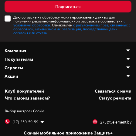
Подписаться
Даю согласие на обработку моих персональных данных для
получения рекламно-информационной рассылки в соответствии
с
условиями обработки.
Ознакомлен
с разъяснением прав, связанных с
обработкой, механизмом их реализации, последствиями дачи
согласия или отказа.
Компания
Покупателям
О нас
Сервисы
Адреса магазинов
Как сделать заказ
Акции
Новости
Оплата и доставка
Программа «Защита+»
Статьи и обзоры
Безналичный расчёт
Установка техники
Скидки и промокоды
Клуб покупателей
Cвязаться с нами
Вакансии
Обмен и возврат товара
Для игровых консолей
Белорусские товары
Что с моим заказом?
Статус ремонта
Контакты
Юридическая информация
Подписки на видеосервисы
Подарки
Выбор настроек Cookie
Дай пять добру!
Обработка персональных данных
Для мобильных устройств
Бонусы
Подарочные карты
Для компьютеров
Оплата частями
(17) 359-59-59
275@5element.by
Утилизация старой техники
Предзаказы
Скачай мобильное приложение Защита+