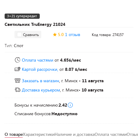
3+21 суперкредит
Светильник TruEnergy 21024
5.0
1 отзыв
Сравнить
Код товара: 274157
Тип:
Спот
Оплата частями
от
4.65
/мес
Картой рассрочки,
от
8.07
/мес
Заказать в магазин
, г. Минск
- 11 августа
Доставка курьером
, г. Минск
- 10 августа
Бонусы к начислению:
2.42
Списание бонусов:
Недоступно
О товаре
Характеристики
Наличие и доставка
Оплата частями
Отз