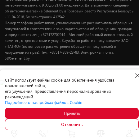
интернет-магазина: с 9.00 до 21.00 ежедневно. Дата включения сведений
об интернет-магазине 5element.by в Торговый реестр Республики Беларусь
- 11.04.2018, № регистрации 412542.
Номер телефона работников, уполномоченных рассматривать обращения
покупателей в соответствии с законодательством об обращениях граждан
и юридических лиц: +375172702914 - Минский районный исполнительный
комитет , отдел торговли и услуг. Служба по работе с покупателями ЗАО
«ПАТИО» (по вопросам рассмотрения обращения покупателей о
нарушении их прав): Тел.: +37517-359-23-83. Электронная почта:
5@5element.by
Cайт использует файлы cookie для обеспечения удобства
пользователей сайта,
его улучшения, предоставления персонализированных
рекомендаций.
Подробнее о настройках файлов Cookie
Принять
Суперцена
96.
80
В корзину
Отклонить
122.00
-21%