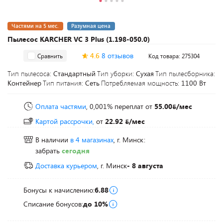
Частями на 5 мес.
Разумная цена
Пылесос KARCHER VC 3 Plus (1.198-050.0)
4.6
8 отзывов
Сравнить
Код товара: 275304
Тип пылесоса:
Стандартный
Тип уборки:
Сухая
Тип пылесборника:
Контейнер
Тип питания:
Сеть
Потребляемая мощность:
1100 Вт
Оплата частями
, 0,001% переплат
от
55.00
/мес
Картой рассрочки,
от
22.92
/мес
В наличии
в 4 магазинах
, г. Минск:
забрать
сегодня
Доставка курьером
, г. Минск
- 8 августа
Бонусы к начислению:
6.88
Списание бонусов:
до 10%