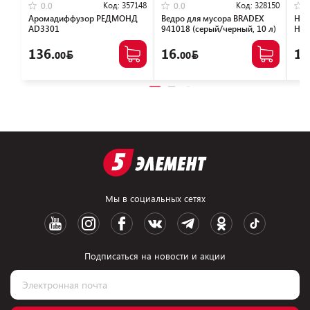
Код:
357148
Код:
328150
0.0
0.0
Аромадиффузор РЕДМОНД
Ведро для мусора BRADEX
Наб
AD3301
941018 (серый/черный, 10 л)
Hom
(бе
136.
16.
10
00
00
Мы в социальных сетях
Подписаться на новости и акции