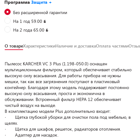
Программа
Защита +
Без расширенной гарантии
На 1 год 59.00
На 2 года 65.00
О товаре
Характеристики
Наличие и доставка
Оплата частями
Отз
Пылесос KARCHER VC 3 Plus (1.198-050.0) оснащен
мультициклонным фильтром, который обеспечивает стабильно
высокую силу всасывания. Для работы прибора не нужны
мешки, так как все загрязнения поступают в пластиковый
контейнер. Благодаря этому модель поддерживает постоянно
высокую силу всасывания, проста и экономична в
обслуживании. Встроенный фильтр HEPA 12 обеспечивает
чистый воздух на выходе.
В комплектацию модели Plus дополнительно входит:
· Щетка глубокой уборки для очистки пола под мебелью, в
щелях.
· Щетка для шкафов, решеток, радиаторов отопления.
· Адаптер для насадок.