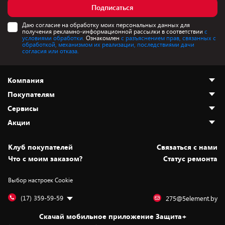
Подписаться
Даю согласие на обработку моих персональных данных для
получения рекламно-информационной рассылки в соответствии
с
условиями обработки.
Ознакомлен
с разъяснением прав, связанных с
обработкой, механизмом их реализации, последствиями дачи
согласия или отказа.
Компания
Покупателям
О нас
Сервисы
Адреса магазинов
Как сделать заказ
Акции
Новости
Оплата и доставка
Программа «Защита+»
Статьи и обзоры
Безналичный расчёт
Установка техники
Скидки и промокоды
Клуб покупателей
Cвязаться с нами
Вакансии
Обмен и возврат товара
Для игровых консолей
Белорусские товары
Что с моим заказом?
Статус ремонта
Контакты
Юридическая информация
Подписки на видеосервисы
Подарки
Выбор настроек Cookie
Дай пять добру!
Обработка персональных данных
Для мобильных устройств
Бонусы
Подарочные карты
Для компьютеров
Оплата частями
(17) 359-59-59
275@5element.by
Утилизация старой техники
Новинки
Скачай мобильное приложение Защита+
Сервисные центры