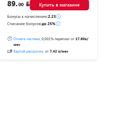
89.
00
Купить в магазине
Бонусы к начислению:
2.23
Списание бонусов:
до 25%
Оплата частями
, 0,001% переплат
от
17.80
/
мес
Картой рассрочки,
от
7.42
/мес