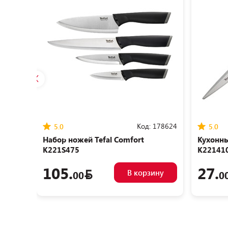
Код:
178624
5.0
5.0
Набор ножей Tefal Сomfort
Кухонны
K221S475
K22141
105.
27.
В корзину
00
0