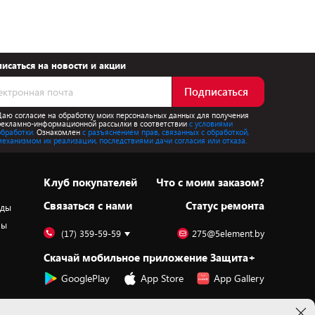
исаться на новости и акции
Подписаться
Даю согласие на обработку моих персональных данных для получения
рекламно-информационной рассылки в соответствии
с условиями
обработки.
Ознакомлен
с разъяснением прав, связанных с обработкой,
механизмом их реализации, последствиями дачи согласия или отказа.
Клуб покупателей
Что с моим заказом?
Cвязаться с нами
Статус ремонта
оды
ры
(17) 359-59-59
275@5element.by
Скачай мобильное приложение Защита+
GooglePlay
App Store
App Gallery