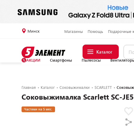
Минск
Магазины
Помощь
Подарочные 
Каталог
АКЦИИ
Смартфоны
Пылесосы
Вентилятор
Главная
Каталог
Соковыжималки
SCARLETT
Соковыжи
Соковыжималка Scarlett SC-JE
Частями на 5 мес.