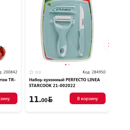
д:
200842
Код:
284950
0.0
0.0
тон TR-
Набор кухонный PERFECTO LINEA
Набор
STARCOOK 21-002022
Handy
11.
19.
рзину
В корзину
00