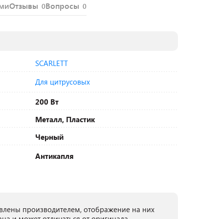
ями
Отзывы
Вопросы
0
0
SCARLETT
Для цитрусовых
200 Вт
Металл, Пластик
Черный
Антикапля
лены производителем, отображение на них
ана и может отличаться от оригинала.