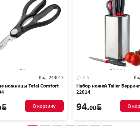
Код:
243013
Ко
0.0
е ножницы Tefal Comfort
Набор ножей Taller Берринг
04
22014
94.
В корзину
В ко
0
00