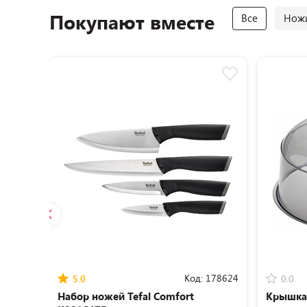
Покупают вместе
Все
Ножи
Код:
178624
5.0
0.0
Набор ножей Tefal Сomfort
Крышка 