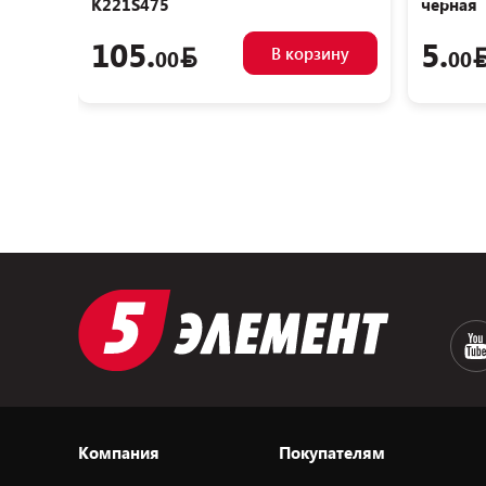
K221S475
черная
105.
5.
В корзину
00
00
Компания
Покупателям