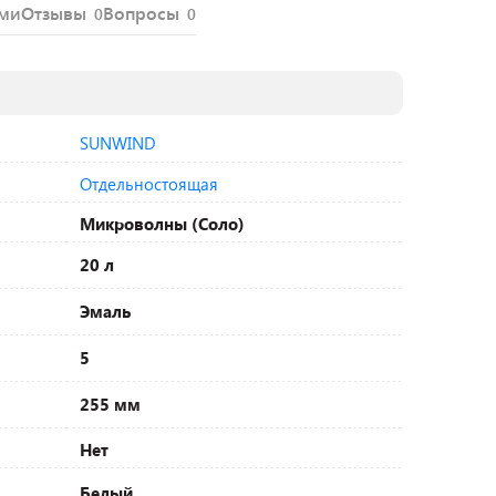
ями
Отзывы
Вопросы
0
0
SUNWIND
Отдельностоящая
Микроволны (Соло)
20 л
Эмаль
5
255 мм
Нет
Белый