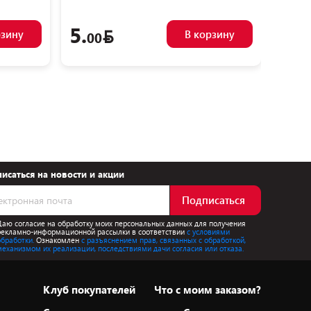
5.
8.
рзину
В корзину
00
9
исаться на новости и акции
Подписаться
Даю согласие на обработку моих персональных данных для получения
рекламно-информационной рассылки в соответствии
с условиями
обработки.
Ознакомлен
с разъяснением прав, связанных с обработкой,
механизмом их реализации, последствиями дачи согласия или отказа.
Клуб покупателей
Что с моим заказом?