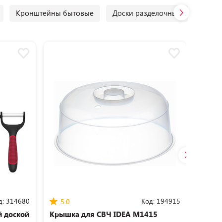
Кронштейны бытовые
Доски разделочные
Офисн
Разум
д:
314680
Код:
194915
5.0
0.0
й доской
Крышка для СВЧ IDEA М1415
Крышк