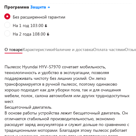
Программа
Защита +
Без расширенной гарантии
На 1 год 103.00
На 2 года 108.00
О товаре
Характеристики
Наличие и доставка
Оплата частями
Отз
Пылесос Hyundai HYV-S7970 сочетает мобильность,
технологичность и удобство в эксплуатации, позволяя
поддерживать чистоту без лишних усилий. Он легко
трансформируется в ручной пылесос, поэтому одинаково
хорошо подходит как для уборки пола, так и для очищения
мебели, полок, салона автомобиля или других труднодоступных
мест.
Бесщеточный двигатель.
В основе работы устройства лежит бесщеточный двигатель. Он
отличается стабильной производительностью, экономно
расходует заряд аккумулятора и служит дольше по сравнению с
традиционными моторами. Благодаря этому пылесос работает
тише и надежнее, сохраняя силу тяги на протяжении всего