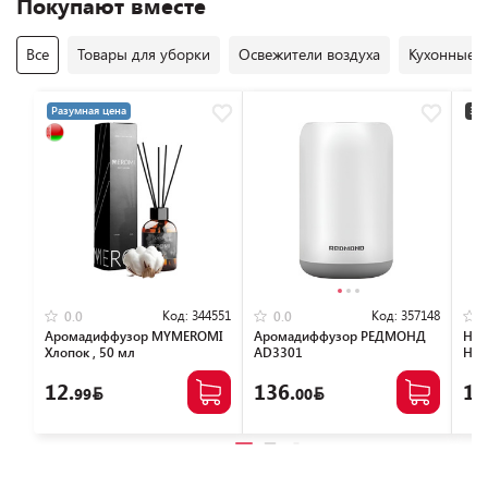
Покупают вместе
Все
Товары для уборки
Освежители воздуха
Кухонные 
Разумная цена
3+2
Код:
344551
Код:
357148
0.0
0.0
Аромадиффузор MYMEROMI
Аромадиффузор РЕДМОНД
Наб
Хлопок , 50 мл
AD3301
Hom
(бе
12.
136.
10
99
00