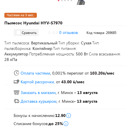
Частями на 5 мес.
Пылесос Hyundai HYV-S7970
0.0
0 отзывов
Сравнить
Код товара: 269685
Тип пылесоса:
Вертикальный
Тип уборки:
Сухая
Тип
пылесборника:
Контейнер
Тип питания:
Аккумулятор
Потребляемая мощность:
500 Вт
Сила всасывания:
28 кПа
Оплата частями
, 0,001% переплат
от
103.20
/мес
Картой рассрочки,
от
43.00
/мес
Заказать в магазин
, г. Минск
- 13 августа
Доставка курьером
, г. Минск
- 13 августа
Бонусы к начислению:
12.90
Списание бонусов:
до 25%