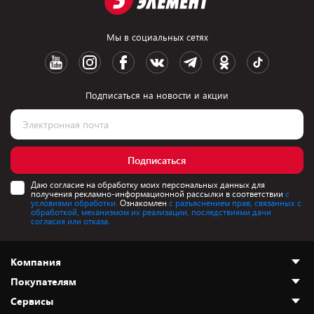
Мы в социальных сетях
Подписаться на новости и акции
Подписаться
Даю согласие на обработку моих персональных данных для
получения рекламно-информационной рассылки в соответствии
с
условиями обработки.
Ознакомлен
с разъяснением прав, связанных с
обработкой, механизмом их реализации, последствиями дачи
согласия или отказа.
Компания
Покупателям
О нас
Сервисы
Адреса магазинов
Как сделать заказ