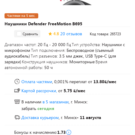
Частями на 5 мес.
Наушники Defender FreeMotion B695
4.8
20 отзывов
Сравнить
Код товара: 265723
Диапазон частот:
20 Гц - 20 000 Гц
Тип устройства:
Наушники с
микрофоном
Тип подключения:
Беспроводное (съемный
аудиокабель)
Тип разъемов:
3.5 мм джек, USB Type-C (для
зарядки)
Конструкция наушников:
Мониторные
Время
автономной работы:
50 ч
Оплата частями
, 0,001% переплат
от
13.80
/мес
Картой рассрочки,
от
5.75
/мес
В наличии
в 5 магазинах
, г. Минск:
забрать
сегодня
Доставка курьером
, г. Минск
- 11 августа
Бонусы к начислению:
1.73