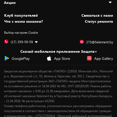
Акции
Новости
Оплата и доставка
Программа «Защита+»
Статьи и обзоры
Безналичный расчёт
Установка техники
Скидки и промокоды
Клуб покупателей
Cвязаться с нами
Вакансии
Обмен и возврат товара
Для игровых консолей
Белорусские товары
Что с моим заказом?
Статус ремонта
Контакты
Юридическая информация
Подписки на видеосервисы
Подарки
Выбор настроек Cookie
Дай пять добру!
Обработка персональных данных
Для мобильных устройств
Бонусы
Подарочные карты
Для компьютеров
Оплата частями
(17) 359-59-59
275@5element.by
Утилизация старой техники
Предзаказы
Скачай мобильное приложение Защита+
Сервисные центры
Новинки
GooglePlay
App Store
App Gallery
Уценка
Закрытое акционерное общество «ПАТИО» 223018, Минская обл., Минский
р-н, Ждановичский с/с, 53, вблизи д.Тарасово, оф. 503.1. Свидетельство о
государственной регистрации ЗАО «ПАТИО» выдано Мингорисполкомом
на основании решения от 18.04.2001 № 491. УНП 100183195. Режим работы
интернет-магазина: с 9.00 до 21.00 ежедневно. Дата включения сведений
об интернет-магазине 5element.by в Торговый реестр Республики Беларусь
- 11.04.2018, № регистрации 412542.
Номер телефона работников, уполномоченных рассматривать обращения
покупателей в соответствии с законодательством об обращениях граждан
и юридических лиц: +375172702914 - Минский районный исполнительный