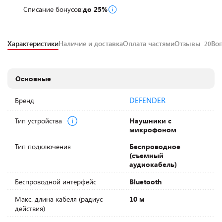
Списание бонусов:
до 25%
Характеристики
Наличие и доставка
Оплата частями
Отзывы
Во
20
Основные
DEFENDER
Бренд
Тип устройства
Наушники с
микрофоном
Тип подключения
Беспроводное
(съемный
аудиокабель)
Беспроводной интерфейс
Bluetooth
Макс. длина кабеля (радиус
10 м
действия)